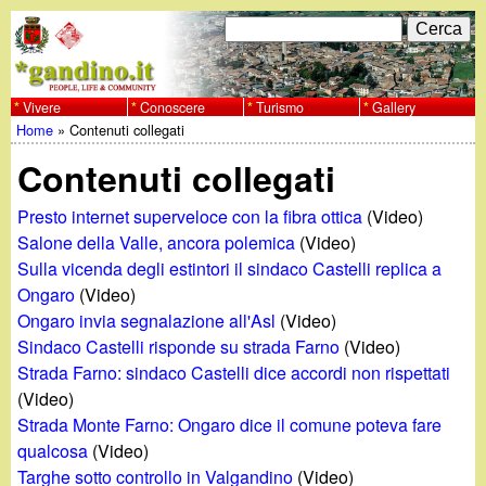
Salta
C
F
e
al
r
o
contenuto
c
Vivere
Conoscere
Turismo
Gallery
w
Home
»
Contenuti collegati
principale
a
r
Tu
w
Contenuti collegati
m
sei
w
d
Presto internet superveloce con la fibra ottica
(Video)
qui
Salone della Valle, ancora polemica
(Video)
i
.
Sulla vicenda degli estintori il sindaco Castelli replica a
Ongaro
(Video)
r
g
Ongaro invia segnalazione all'Asl
(Video)
i
Sindaco Castelli risponde su strada Farno
(Video)
a
Strada Farno: sindaco Castelli dice accordi non rispettati
c
(Video)
e
n
Strada Monte Farno: Ongaro dice il comune poteva fare
qualcosa
(Video)
r
Targhe sotto controllo in Valgandino
(Video)