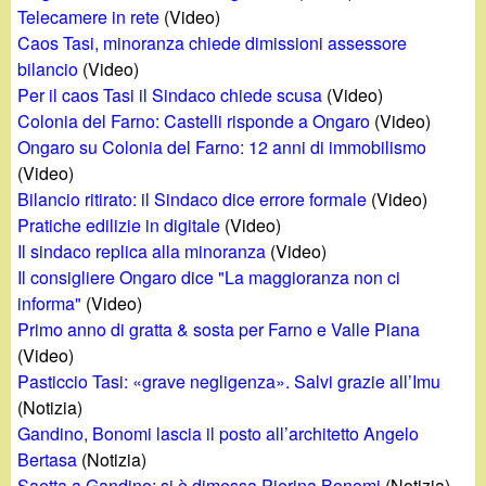
d
Telecamere in rete
(Video)
c
i
Caos Tasi, minoranza chiede dimissioni assessore
a
bilancio
(Video)
n
Per il caos Tasi il Sindaco chiede scusa
(Video)
Colonia del Farno: Castelli risponde a Ongaro
(Video)
o
Ongaro su Colonia del Farno: 12 anni di immobilismo
(Video)
.
Bilancio ritirato: il Sindaco dice errore formale
(Video)
Pratiche edilizie in digitale
(Video)
i
Il sindaco replica alla minoranza
(Video)
Il consigliere Ongaro dice "La maggioranza non ci
t
informa"
(Video)
Primo anno di gratta & sosta per Farno e Valle Piana
(Video)
Pasticcio Tasi: «grave negligenza». Salvi grazie all’Imu
(Notizia)
Gandino, Bonomi lascia il posto all’architetto Angelo
Bertasa
(Notizia)
Saetta a Gandino: si è dimessa Pierina Bonomi
(Notizia)