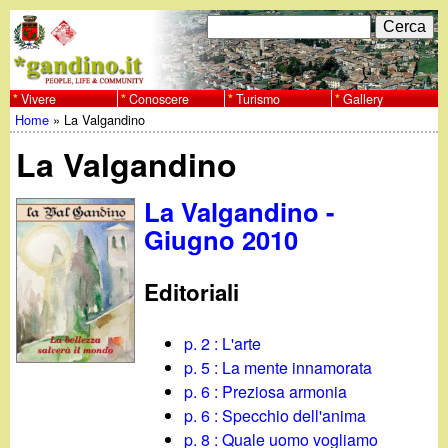
Salta
C
F
e
al
r
o
contenuto
c
Vivere
Conoscere
Turismo
Gallery
w
Home
»
La Valgandino
principale
a
r
Tu
w
La Valgandino
m
sei
w
d
La Valgandino -
qui
Giugno 2010
i
.
r
Editoriali
g
i
a
p. 2 : L'arte
c
p. 5 : La mente innamorata
e
n
p. 6 : Preziosa armonia
p. 6 : Specchio dell'anima
r
p. 8 : Quale uomo vogliamo