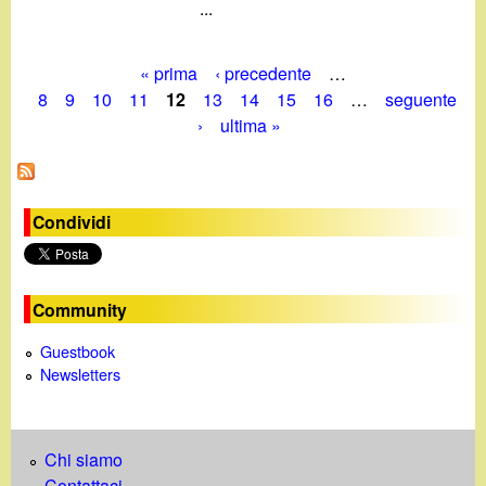
...
« prima
‹ precedente
…
P
8
9
10
11
12
13
14
15
16
…
seguente
›
ultima »
a
g
i
Condividi
n
e
Community
Guestbook
Newsletters
Chi siamo
Contattaci