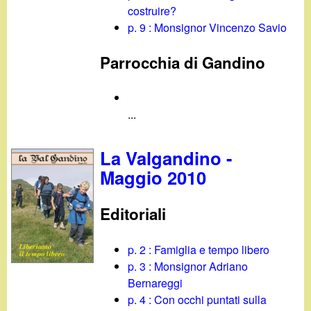
d
costruire?
c
i
p. 9 : Monsignor Vincenzo Savio
a
Parrocchia di Gandino
n
o
...
.
La Valgandino -
i
Maggio 2010
t
Editoriali
p. 2 : Famiglia e tempo libero
p. 3 : Monsignor Adriano
Bernareggi
p. 4 : Con occhi puntati sulla