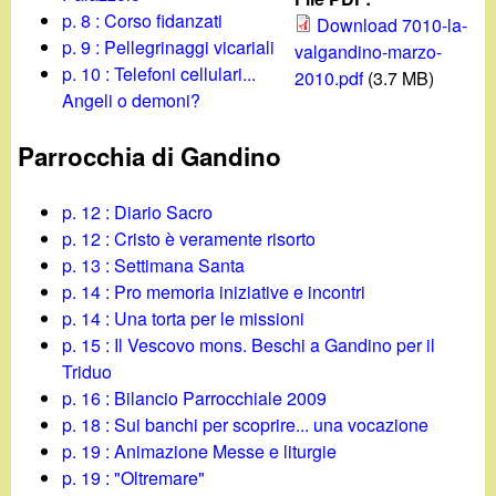
d
c
p. 8 : Corso fidanzati
Download 7010-la-
i
p. 9 : Pellegrinaggi vicariali
valgandino-marzo-
a
p. 10 : Telefoni cellulari...
2010.pdf
(3.7 MB)
n
Angeli o demoni?
o
Parrocchia di Gandino
.
p. 12 : Diario Sacro
p. 12 : Cristo è veramente risorto
i
p. 13 : Settimana Santa
p. 14 : Pro memoria iniziative e incontri
t
p. 14 : Una torta per le missioni
p. 15 : Il Vescovo mons. Beschi a Gandino per il
Triduo
p. 16 : Bilancio Parrocchiale 2009
p. 18 : Sui banchi per scoprire... una vocazione
p. 19 : Animazione Messe e liturgie
p. 19 : "Oltremare"