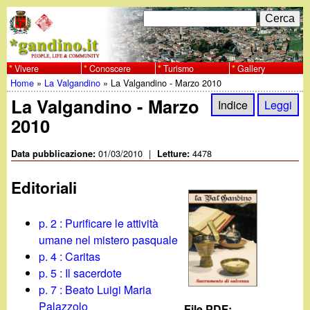
Salta
C
F
e
al
r
o
contenuto
c
Vivere
Conoscere
Turismo
Gallery
w
Home
»
La Valgandino
»
La Valgandino - Marzo 2010
principale
a
r
Tu
La Valgandino - Marzo
w
Indice
Leggi
m
2010
sei
w
d
qui
01/03/2010
|
4478
Data pubblicazione:
Letture:
i
.
Editoriali
r
g
i
p. 2 : Purificare le attività
a
umane nel mistero pasquale
c
p. 4 : Caritas
e
n
p. 5 : Il sacerdote
p. 7 : Beato Luigi Maria
r
Palazzolo
File PDF: