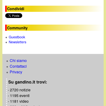
g
i
Condividi
n
e
Community
Guestbook
Newsletters
Chi siamo
Contattaci
Privacy
Su gandino.it trovi:
- 2720 notizie
- 1195 eventi
- 1181 video