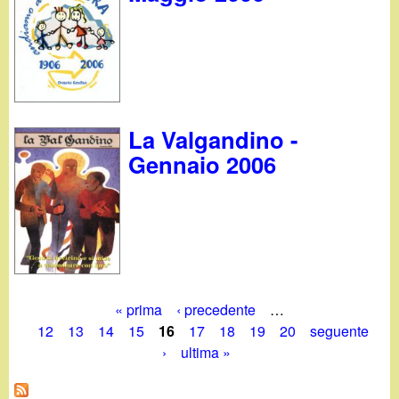
La Valgandino -
Gennaio 2006
« prima
‹ precedente
…
P
12
13
14
15
16
17
18
19
20
seguente
›
ultima »
a