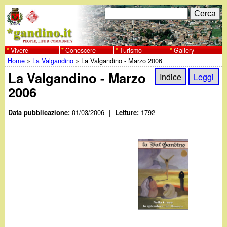
Salta
C
F
e
al
r
o
contenuto
c
Vivere
Conoscere
Turismo
Gallery
w
Home
»
La Valgandino
»
La Valgandino - Marzo 2006
principale
a
r
Tu
La Valgandino - Marzo
w
Indice
Leggi
m
2006
sei
w
d
qui
01/03/2006
|
1792
Data pubblicazione:
Letture:
i
.
r
g
i
a
c
e
n
r