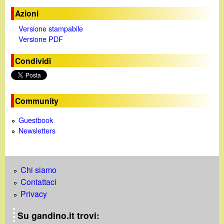
d
c
Azioni
i
a
Versione stampabile
Versione PDF
n
Condividi
o
.
Community
i
Guestbook
Newsletters
t
Chi siamo
Contattaci
Privacy
Su gandino.it trovi: