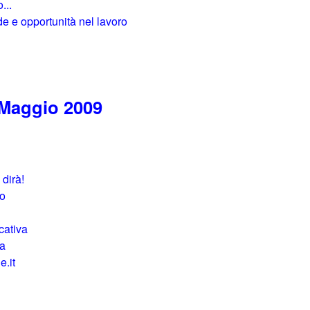
...
fide e opportunità nel lavoro
 Maggio 2009
 dirà!
to
cativa
ga
e.it