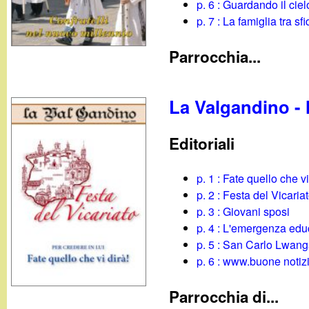
t
p. 6 : Guardando il cielo
p. 7 : La famiglia tra s
Parrocchia...
La Valgandino -
Editoriali
p. 1 : Fate quello che vi
p. 2 : Festa del Vicaria
p. 3 : Giovani sposi
p. 4 : L'emergenza edu
p. 5 : San Carlo Lwan
p. 6 : www.buone notizi
Parrocchia di...