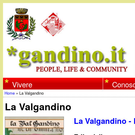
w
Vivere
Conosc
Home
»
La Valgandino
w
Tu
La Valgandino
w
sei
La Valgandino - 
qui
.