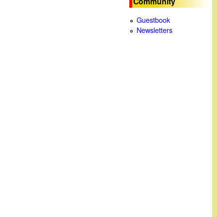
Community
c
Guestbook
Newsletters
a