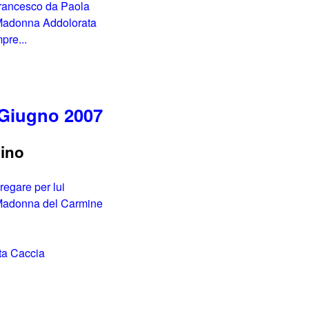
 Francesco da Paola
a Madonna Addolorata
pre...
 Giugno 2007
dino
regare per lui
a Madonna del Carmine
sta Caccia