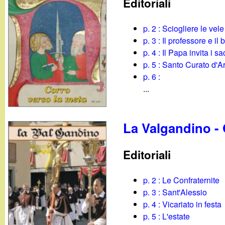
Editoriali
g
p. 2 : Sciogliere le vele
a
p. 3 : Il professore e il
p. 4 : Il Papa invita i 
n
p. 5 : Santo Curato d'A
p. 6 :
d
...
i
La Valgandino -
n
o
Editoriali
.
p. 2 : Le Confraternite
p. 3 : Sant'Alessio
i
p. 4 : Vicariato in festa
p. 5 : L'estate