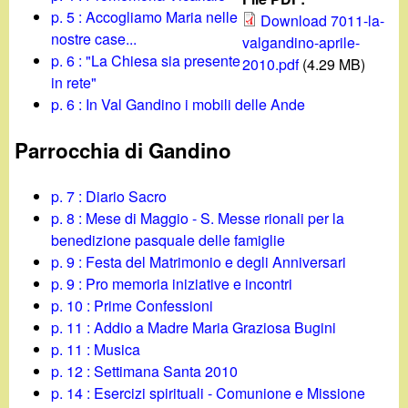
d
c
p. 5 : Accogliamo Maria nelle
Download 7011-la-
i
nostre case...
valgandino-aprile-
a
p. 6 : "La Chiesa sia presente
2010.pdf
(4.29 MB)
n
in rete"
p. 6 : In Val Gandino i mobili delle Ande
o
Parrocchia di Gandino
.
p. 7 : Diario Sacro
i
p. 8 : Mese di Maggio - S. Messe rionali per la
benedizione pasquale delle famiglie
t
p. 9 : Festa del Matrimonio e degli Anniversari
p. 9 : Pro memoria iniziative e incontri
p. 10 : Prime Confessioni
p. 11 : Addio a Madre Maria Graziosa Bugini
p. 11 : Musica
p. 12 : Settimana Santa 2010
p. 14 : Esercizi spirituali - Comunione e Missione