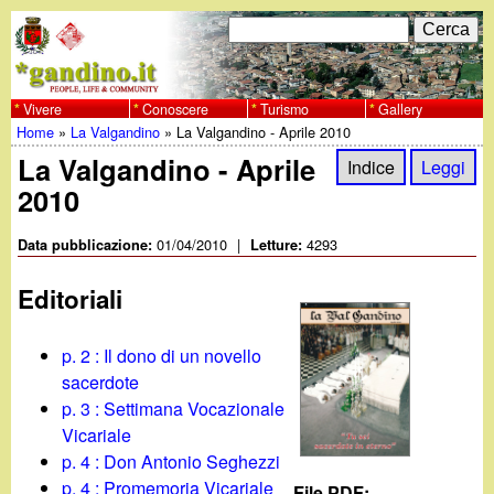
Salta
C
F
e
al
r
o
contenuto
c
Vivere
Conoscere
Turismo
Gallery
w
Home
»
La Valgandino
»
La Valgandino - Aprile 2010
principale
a
r
Tu
La Valgandino - Aprile
w
Indice
Leggi
m
2010
sei
w
d
qui
01/04/2010
|
4293
Data pubblicazione:
Letture:
i
.
Editoriali
r
g
i
p. 2 : Il dono di un novello
a
sacerdote
c
p. 3 : Settimana Vocazionale
e
n
Vicariale
p. 4 : Don Antonio Seghezzi
r
p. 4 : Promemoria Vicariale
File PDF: