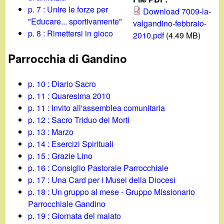
d
c
p. 7 : Unire le forze per
Download 7009-la-
i
"Educare... sportivamente"
valgandino-febbraio-
a
p. 8 : Rimettersi in gioco
2010.pdf
(4.49 MB)
n
Parrocchia di Gandino
o
p. 10 : Diario Sacro
.
p. 11 : Quaresima 2010
p. 11 : Invito all'assemblea comunitaria
i
p. 12 : Sacro Triduo dei Morti
p. 13 : Marzo
t
p. 14 : Esercizi Spirituali
p. 15 : Grazie Lino
p. 16 : Consiglio Pastorale Parrocchiale
p. 17 : Una Card per i Musei della Diocesi
p. 18 : Un gruppo al mese - Gruppo Missionario
Parrocchiale Gandino
p. 19 : Giornata del malato