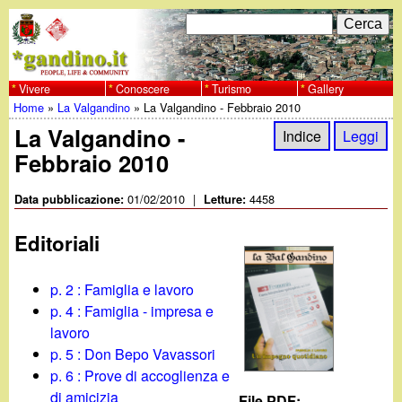
Salta
C
F
e
al
r
o
contenuto
c
Vivere
Conoscere
Turismo
Gallery
w
Home
»
La Valgandino
»
La Valgandino - Febbraio 2010
principale
a
r
Tu
La Valgandino -
w
Indice
Leggi
m
Febbraio 2010
sei
w
d
qui
01/02/2010
|
4458
Data pubblicazione:
Letture:
i
.
Editoriali
r
g
i
p. 2 : Famiglia e lavoro
a
p. 4 : Famiglia - impresa e
c
lavoro
e
n
p. 5 : Don Bepo Vavassori
p. 6 : Prove di accoglienza e
r
di amicizia
File PDF: