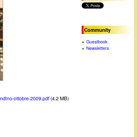
c
a
Community
Guestbook
Newsletters
ndino-ottobre-2009.pdf
(4.2 MB)