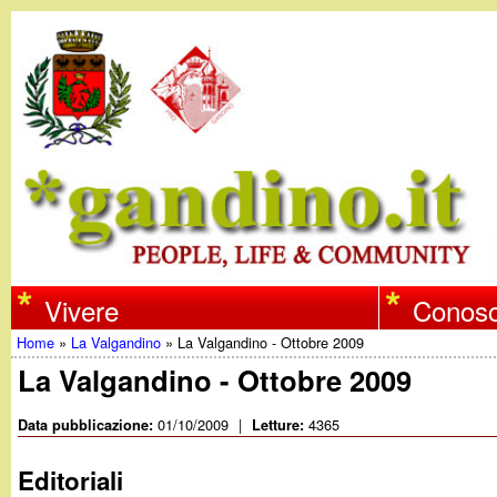
w
Vivere
Conosc
Home
»
La Valgandino
»
La Valgandino - Ottobre 2009
w
Tu
La Valgandino - Ottobre 2009
w
sei
01/10/2009
|
4365
Data pubblicazione:
Letture:
qui
.
Editoriali