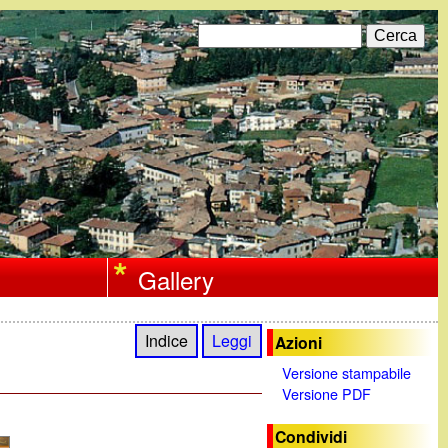
C
F
e
r
o
c
a
r
m
d
i
Gallery
r
i
Indice
Leggi
Azioni
c
Versione stampabile
Versione PDF
e
r
Condividi