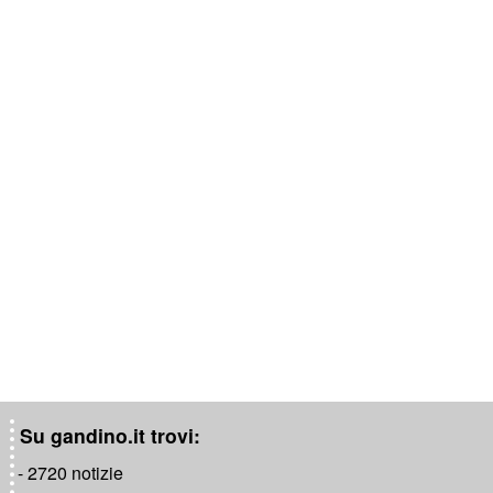
Su gandino.it trovi:
- 2720 notizie