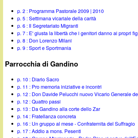
g
p. 2 : Programma Pastorale 2009 | 2010
p. 5 : Settimana vicariale della carità
a
p. 6 : Il Segretariato Migranti
p. 7 : E' giusta la libertà che i genitori danno ai propri fig
n
p. 8 : Don Lorenzo Milani
p. 9 : Sport e Sportmania
d
Parrocchia di Gandino
i
n
p. 10 : Diario Sacro
p. 11 : Pro memoria iniziative e incontri
o
p. 12 : Don Davide Pelucchi nuovo Vicario Generale de
p. 12 : Quattro passi
.
p. 13 : Da Gandino alla corte dello Zar
p. 14 : Fratellanza concreta
i
p. 16 : Un gruppo al mese - Confraternita del Suffragio
p. 17 : Addio a mons. Pesenti