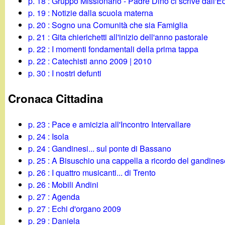
t
p. 18 : Gruppo Missionario - Padre Dino ci scrive dall'
p. 19 : Notizie dalla scuola materna
p. 20 : Sogno una Comunità che sia Famiglia
p. 21 : Gita chierichetti all'inizio dell'anno pastorale
p. 22 : I momenti fondamentali della prima tappa
p. 22 : Catechisti anno 2009 | 2010
p. 30 : I nostri defunti
Cronaca Cittadina
p. 23 : Pace e amicizia all'Incontro Intervallare
p. 24 : Isola
p. 24 : Gandinesi... sul ponte di Bassano
p. 25 : A Bisuschio una cappella a ricordo del gandines
p. 26 : I quattro musicanti... di Trento
p. 26 : Mobili Andini
p. 27 : Agenda
p. 27 : Echi d'organo 2009
p. 29 : Daniela