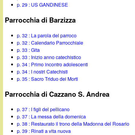
p. 29 : US GANDINESE
Parrocchia di Barzizza
p. 32 : La parola del parroco
p. 32 : Calendario Parrocchiale
p. 33 : Gita
p. 33 : Inizio anno catechistico
p. 34 : Primo incontro adolescenti
p. 34 : I nostri Catechisti
p. 35 : Sacro Triduo dei Morti
Parrocchia di Cazzano S. Andrea
p. 37 : I figli del pellicano
p. 37 : La messa della domenica
p. 38 : Restaurato il trono della Madonna del Rosario
p. 39 : Rinati a vita nuova