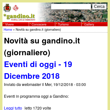
Salta
C
F
e
al
r
o
contenuto
c
Vivere
Conoscere
Turismo
Gallery
w
Home
»
Novità su gandino.it (giornaliero)
principale
a
r
Tu
w
Novità su gandino.it
m
sei
w
d
(giornaliero)
qui
i
.
Eventi di oggi - 19
r
g
Dicembre 2018
i
a
Inviato da
webmaster
il
Mer, 19/12/2018 - 03:00
c
e
n
Eventi in programma oggi a Gandino:
r
Leggi tutto
s
letto 1720 volte