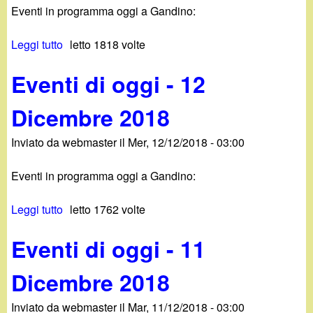
1
Eventi in programma oggi a Gandino:
d
i
8
i
c
Leggi tutto
s
letto 1818 volte
o
e
u
g
m
Eventi di oggi - 12
E
g
b
v
i
r
Dicembre 2018
e
-
e
n
1
2
Inviato da
webmaster
il
Mer, 12/12/2018 - 03:00
t
4
0
i
D
1
Eventi in programma oggi a Gandino:
d
i
8
i
c
Leggi tutto
s
letto 1762 volte
o
e
u
g
m
Eventi di oggi - 11
E
g
b
v
i
r
Dicembre 2018
e
-
e
n
1
2
Inviato da
webmaster
il
Mar, 11/12/2018 - 03:00
t
3