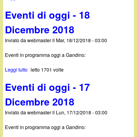
d
u
c
Eventi di oggi - 18
i
E
a
v
Dicembre 2018
n
e
n
Inviato da
webmaster
il
Mar, 18/12/2018 - 03:00
o
t
i
Eventi in programma oggi a Gandino:
.
d
i
Leggi tutto
s
letto 1701 volte
i
o
u
g
Eventi di oggi - 17
E
t
g
v
i
Dicembre 2018
e
-
n
1
Inviato da
webmaster
il
Lun, 17/12/2018 - 03:00
t
9
i
D
Eventi in programma oggi a Gandino:
d
i
i
c