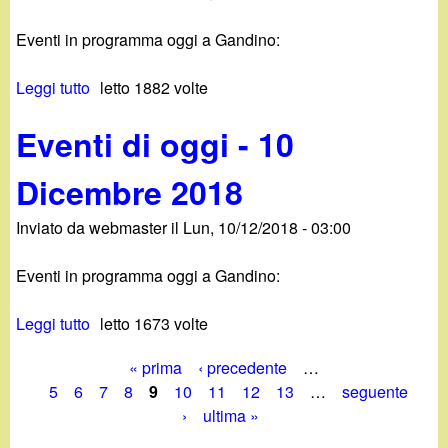
0
i
D
1
Eventi in programma oggi a Gandino:
d
i
8
i
c
Leggi tutto
s
letto 1882 volte
o
e
u
g
m
Eventi di oggi - 10
E
g
b
v
i
r
Dicembre 2018
e
-
e
n
1
2
Inviato da
webmaster
il
Lun, 10/12/2018 - 03:00
t
2
0
i
D
1
Eventi in programma oggi a Gandino:
d
i
8
i
c
Leggi tutto
s
letto 1673 volte
o
e
u
g
m
« prima
‹ precedente
…
E
g
b
P
5
6
7
8
9
10
11
12
13
…
seguente
v
i
r
›
ultima »
e
-
a
e
n
1