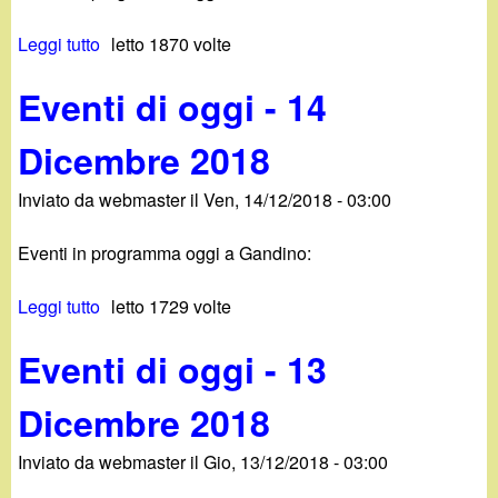
8
i
c
Leggi tutto
s
letto 1870 volte
o
e
u
g
m
Eventi di oggi - 14
E
g
b
v
i
r
Dicembre 2018
e
-
e
n
1
2
Inviato da
webmaster
il
Ven, 14/12/2018 - 03:00
t
6
0
i
D
1
Eventi in programma oggi a Gandino:
d
i
8
i
c
Leggi tutto
s
letto 1729 volte
o
e
u
g
m
Eventi di oggi - 13
E
g
b
v
i
r
Dicembre 2018
e
-
e
n
1
2
Inviato da
webmaster
il
Gio, 13/12/2018 - 03:00
t
5
0
i
D