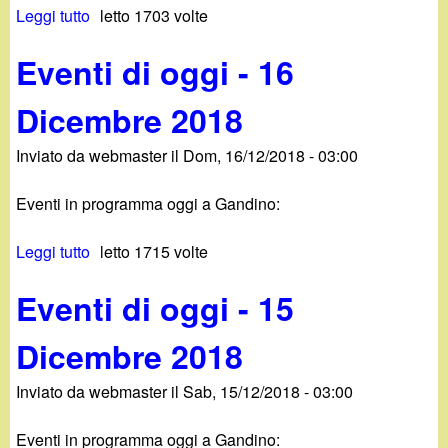
Leggi tutto
s
letto 1703 volte
o
e
u
g
m
Eventi di oggi - 16
E
g
b
v
i
r
Dicembre 2018
e
-
e
n
1
2
Inviato da
webmaster
il
Dom, 16/12/2018 - 03:00
t
8
0
i
D
1
Eventi in programma oggi a Gandino:
d
i
8
i
c
Leggi tutto
s
letto 1715 volte
o
e
u
g
m
Eventi di oggi - 15
E
g
b
v
i
r
Dicembre 2018
e
-
e
n
1
2
Inviato da
webmaster
il
Sab, 15/12/2018 - 03:00
t
7
0
i
D
1
Eventi in programma oggi a Gandino:
d
i