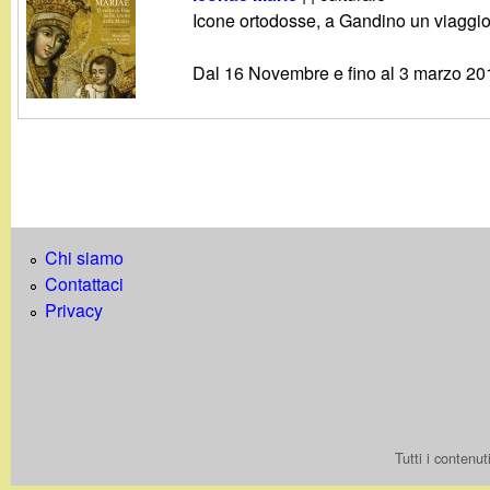
g
Icone ortodosse, a Gandino un viaggio tr
a
Dal 16 Novembre e fino al 3 marzo 20
n
d
i
Chi siamo
n
Contattaci
Privacy
o
.
i
Tutti i contenu