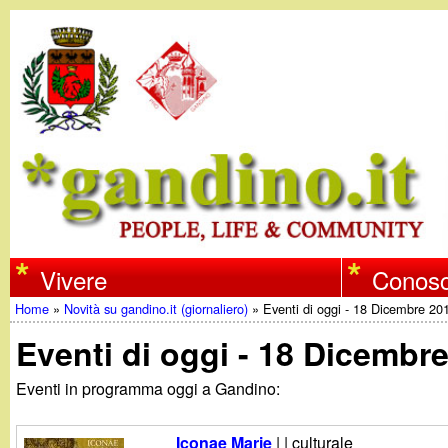
w
Vivere
Conosc
Home
»
Novità su gandino.it (giornaliero)
»
Eventi di oggi - 18 Dicembre 20
w
Tu
Eventi di oggi - 18 Dicembr
w
sei
Eventi in programma oggi a Gandino:
qui
.
Iconae Marie
| | culturale