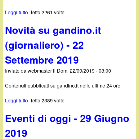
d
c
i
Leggi tutto
s
letto 2261 volte
a
u
Novità su gandino.it
n
N
o
(giornaliero) - 22
o
v
i
Settembre 2019
.
t
à
Inviato da
webmaster
il
Dom, 22/09/2019 - 03:00
i
s
u
Contenuti pubblicati su gandino.it nelle ultime 24 ore:
t
g
a
Leggi tutto
s
letto 2389 volte
n
u
d
Eventi di oggi - 29 Giugno
N
i
o
n
2019
v
o
i
.