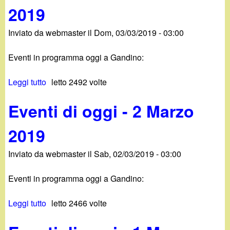
2
r
2019
e
-
0
e
n
2
1
2
Inviato da
webmaster
il
Dom, 03/03/2019 - 03:00
t
7
9
0
i
A
1
Eventi in programma oggi a Gandino:
d
p
9
i
r
Leggi tutto
s
letto 2492 volte
o
i
u
g
l
Eventi di oggi - 2 Marzo
E
g
e
v
i
2
2019
e
-
0
n
3
1
Inviato da
webmaster
il
Sab, 02/03/2019 - 03:00
t
0
9
i
M
Eventi in programma oggi a Gandino:
d
a
i
r
Leggi tutto
s
letto 2466 volte
o
z
u
g
o
E
g