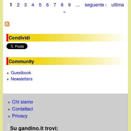
2
1
2
3
4
5
6
7
8
9
…
seguente ›
ultima
E
g
0
P
»
v
i
1
e
-
a
9
n
1
g
t
M
Condividi
i
a
i
d
r
i
n
z
Community
o
o
e
g
2
Guestbook
g
0
Newsletters
i
1
-
9
2
Chi siamo
8
Contattaci
F
Privacy
e
b
Su gandino.it trovi: