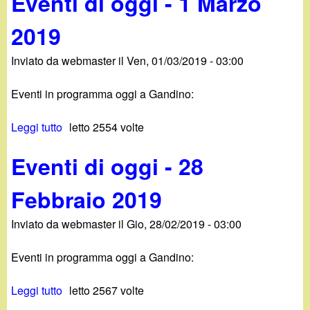
Eventi di oggi - 1 Marzo
2
v
i
0
2019
e
-
1
n
3
9
Inviato da
webmaster
il
Ven, 01/03/2019 - 03:00
t
M
i
a
Eventi in programma oggi a Gandino:
d
r
i
z
Leggi tutto
s
letto 2554 volte
o
o
u
g
2
Eventi di oggi - 28
E
g
0
v
i
1
Febbraio 2019
e
-
9
n
2
Inviato da
webmaster
il
Gio, 28/02/2019 - 03:00
t
M
i
a
Eventi in programma oggi a Gandino:
d
r
i
z
Leggi tutto
s
letto 2567 volte
o
o
u
g