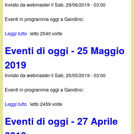
Inviato da
webmaster
il
Sab, 29/06/2019 - 03:00
t
i
à
t
Eventi in programma oggi a Gandino:
s
(
u
g
Leggi tutto
s
letto 2540 volte
g
i
u
a
o
Eventi di oggi - 25 Maggio
E
n
r
v
d
n
2019
e
i
a
n
n
l
Inviato da
webmaster
il
Sab, 25/05/2019 - 03:00
t
o
i
i
.
e
Eventi in programma oggi a Gandino:
d
i
r
i
t
o
Leggi tutto
s
letto 2459 volte
o
(
)
u
g
g
-
Eventi di oggi - 27 Aprile
E
g
i
9
v
i
o
F
e
-