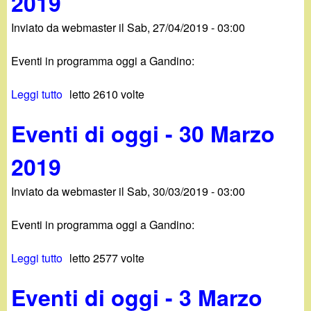
2019
r
e
n
2
n
b
Inviato da
webmaster
il
Sab, 27/04/2019 - 03:00
t
9
a
b
i
G
l
r
Eventi in programma oggi a Gandino:
d
i
i
a
i
u
e
i
Leggi tutto
s
letto 2610 volte
o
g
r
o
u
g
n
o
2
Eventi di oggi - 30 Marzo
E
g
o
)
0
v
i
2
-
2
2019
e
-
0
2
0
n
2
1
2
Inviato da
webmaster
il
Sab, 30/03/2019 - 03:00
t
5
9
S
i
M
e
Eventi in programma oggi a Gandino:
d
a
t
i
g
t
Leggi tutto
s
letto 2577 volte
o
g
e
u
g
i
m
Eventi di oggi - 3 Marzo
E
g
o
b
v
i