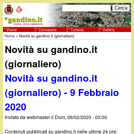
Salta
C
F
e
al
r
o
contenuto
c
Vivere
Conoscere
Turismo
Gallery
w
Home
»
Novità su gandino.it (giornaliero)
principale
a
r
Tu
w
Novità su gandino.it
m
sei
w
d
(giornaliero)
qui
i
.
Novità su gandino.it
r
g
(giornaliero) - 9 Febbraio
i
a
2020
c
e
n
Inviato da
webmaster
il
Dom, 09/02/2020 - 03:00
r
Contenuti pubblicati su gandino.it nelle ultime 24 ore: