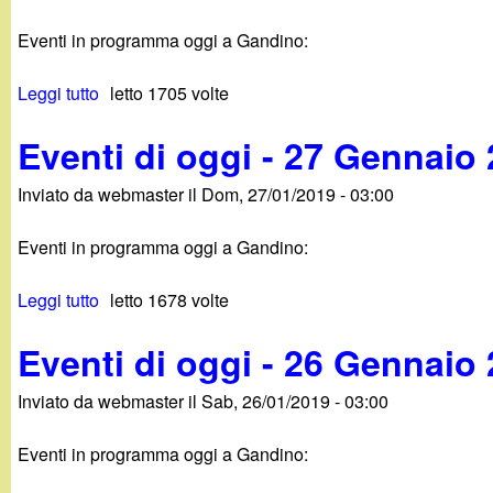
g
Eventi in programma oggi a Gandino:
a
Leggi tutto
s
letto 1705 volte
u
n
Eventi di oggi - 27 Gennaio
E
v
d
Inviato da
webmaster
il
Dom, 27/01/2019 - 03:00
e
n
i
Eventi in programma oggi a Gandino:
t
i
n
Leggi tutto
s
letto 1678 volte
d
u
i
o
Eventi di oggi - 26 Gennaio
E
o
v
g
.
Inviato da
webmaster
il
Sab, 26/01/2019 - 03:00
e
g
n
i
i
Eventi in programma oggi a Gandino:
t
-
i
2