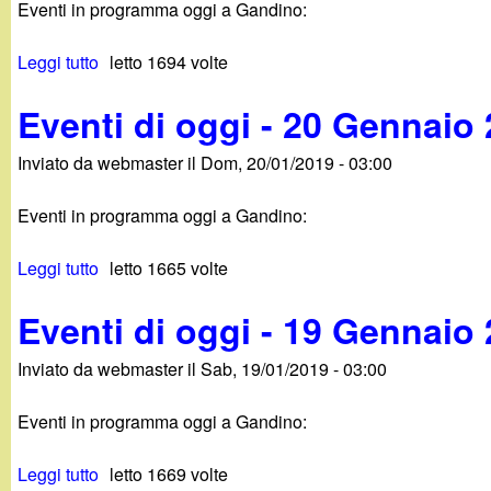
Eventi in programma oggi a Gandino:
t
-
i
i
2
o
Leggi tutto
s
letto 1694 volte
d
3
2
u
i
G
0
Eventi di oggi - 20 Gennaio
E
o
e
1
v
g
n
9
Inviato da
webmaster
il
Dom, 20/01/2019 - 03:00
e
g
n
n
i
a
Eventi in programma oggi a Gandino:
t
-
i
i
2
o
Leggi tutto
s
letto 1665 volte
d
2
2
u
i
G
0
Eventi di oggi - 19 Gennaio
E
o
e
1
v
g
n
9
Inviato da
webmaster
il
Sab, 19/01/2019 - 03:00
e
g
n
n
i
a
Eventi in programma oggi a Gandino:
t
-
i
i
2
o
Leggi tutto
s
letto 1669 volte
d
1
2