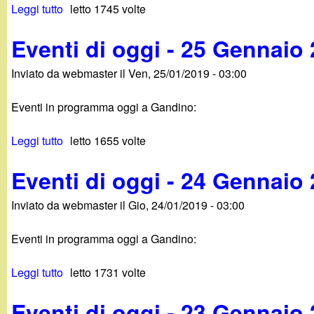
t
Leggi tutto
s
letto 1745 volte
d
8
u
i
G
Eventi di oggi - 25 Gennaio
E
o
e
v
g
n
Inviato da
webmaster
il
Ven, 25/01/2019 - 03:00
e
g
n
n
i
a
Eventi in programma oggi a Gandino:
t
-
i
i
2
o
Leggi tutto
s
letto 1655 volte
d
7
2
u
i
G
0
Eventi di oggi - 24 Gennaio
E
o
e
1
v
g
n
9
Inviato da
webmaster
il
Gio, 24/01/2019 - 03:00
e
g
n
n
i
a
Eventi in programma oggi a Gandino:
t
-
i
i
2
o
Leggi tutto
s
letto 1731 volte
d
6
2
u
i
G
0
Eventi di oggi - 23 Gennaio
E
o
e