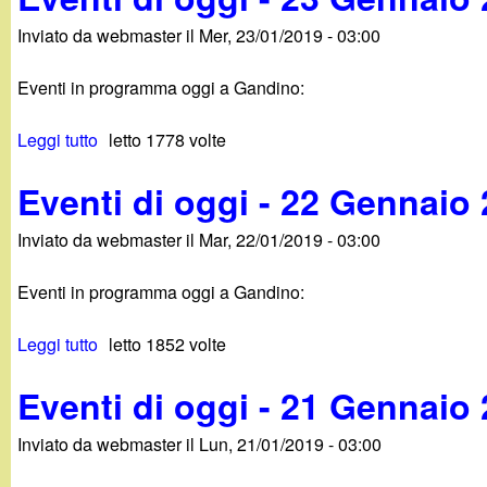
1
v
g
n
9
Inviato da
webmaster
il
Mer, 23/01/2019 - 03:00
e
g
n
n
i
a
Eventi in programma oggi a Gandino:
t
-
i
i
2
o
Leggi tutto
s
letto 1778 volte
d
5
2
u
i
G
0
Eventi di oggi - 22 Gennaio
E
o
e
1
v
g
n
9
Inviato da
webmaster
il
Mar, 22/01/2019 - 03:00
e
g
n
n
i
a
Eventi in programma oggi a Gandino:
t
-
i
i
2
o
Leggi tutto
s
letto 1852 volte
d
4
2
u
i
G
0
Eventi di oggi - 21 Gennaio
E
o
e
1
v
g
n
9
Inviato da
webmaster
il
Lun, 21/01/2019 - 03:00
e
g
n
n
i
a