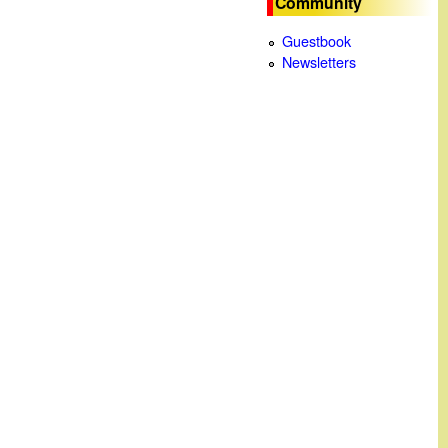
Community
c
Guestbook
Newsletters
a