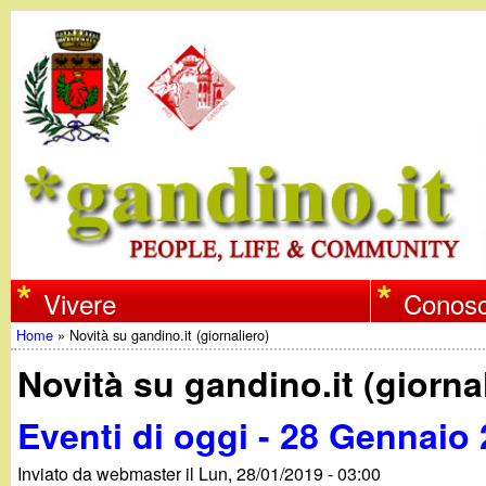
w
Vivere
Conosc
Home
»
Novità su gandino.it (giornaliero)
w
Tu
Novità su gandino.it (giorna
w
sei
Eventi di oggi - 28 Gennaio
qui
.
Inviato da
webmaster
il
Lun, 28/01/2019 - 03:00