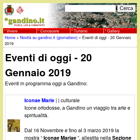
Salta
C
F
e
al
r
o
contenuto
c
Vivere
Conoscere
Turismo
Gallery
w
Home
»
Novità su gandino.it (giornaliero)
»
Eventi di oggi - 20 Gennaio
principale
a
r
Tu
2019
w
m
Eventi di oggi - 20
sei
w
d
qui
Gennaio 2019
i
.
Eventi in programma oggi a Gandino:
r
g
i
Iconae Marie
| | culturale
a
Icone ortodosse, a Gandino un viaggio tra arte e
c
spiritualità.
e
n
Dal 16 Novembre e fino al 3 marzo 2019 la
r
mostra “
Iconae Mariae
”, allestita nella
Sezione