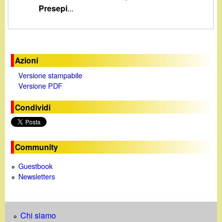
d
Presepi
...
c
i
a
n
Azioni
o
Versione stampabile
Versione PDF
.
Condividi
i
t
Community
Guestbook
Newsletters
Chi siamo