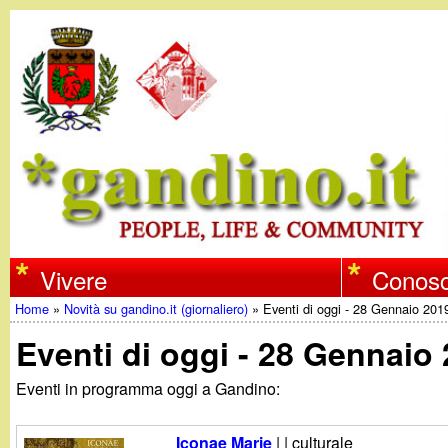
w
Vivere
Conosc
Home
»
Novità su gandino.it (giornaliero)
»
Eventi di oggi - 28 Gennaio 201
w
Tu
Eventi di oggi - 28 Gennaio
w
sei
Eventi in programma oggi a Gandino:
qui
.
Iconae Marie
| | culturale