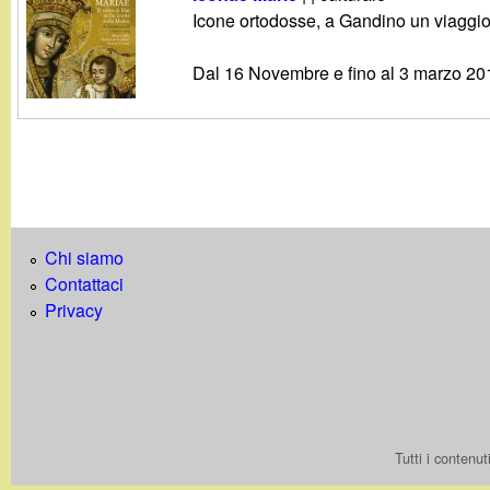
g
Icone ortodosse, a Gandino un viaggio tr
a
Dal 16 Novembre e fino al 3 marzo 20
n
d
i
Chi siamo
n
Contattaci
Privacy
o
.
i
Tutti i contenu