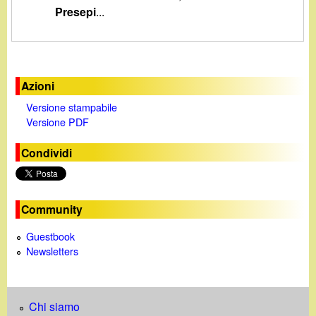
d
Presepi
...
c
i
a
n
Azioni
o
Versione stampabile
Versione PDF
.
Condividi
i
t
Community
Guestbook
Newsletters
Chi siamo