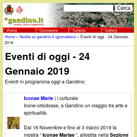
Salta
C
F
e
al
r
o
contenuto
c
Vivere
Conoscere
Turismo
Gallery
w
Home
»
Novità su gandino.it (giornaliero)
»
Eventi di oggi - 24 Gennaio
principale
a
r
Tu
2019
w
m
Eventi di oggi - 24
sei
w
d
qui
Gennaio 2019
i
.
Eventi in programma oggi a Gandino:
r
g
i
Iconae Marie
| | culturale
a
Icone ortodosse, a Gandino un viaggio tra arte e
c
spiritualità.
e
n
Dal 16 Novembre e fino al 3 marzo 2019 la
r
mostra “
Iconae Mariae
”, allestita nella
Sezione