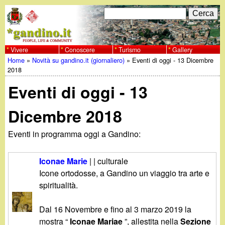
Salta
C
F
e
al
r
o
contenuto
c
Vivere
Conoscere
Turismo
Gallery
w
Home
»
Novità su gandino.it (giornaliero)
»
Eventi di oggi - 13 Dicembre
principale
a
r
Tu
2018
w
m
Eventi di oggi - 13
sei
w
d
qui
Dicembre 2018
i
.
Eventi in programma oggi a Gandino:
r
g
i
Iconae Marie
| | culturale
a
Icone ortodosse, a Gandino un viaggio tra arte e
c
spiritualità.
e
n
Dal 16 Novembre e fino al 3 marzo 2019 la
r
mostra “
Iconae Mariae
”, allestita nella
Sezione