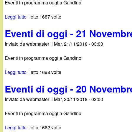
Eventi in programma oggi a Gandino:
t
-
b
i
2
r
Leggi tutto
s
letto 1687 volte
d
4
e
u
i
N
2
Eventi di oggi - 21 Novembr
E
o
o
0
v
g
v
1
Inviato da
webmaster
il
Mer, 21/11/2018 - 03:00
e
g
e
8
n
i
m
Eventi in programma oggi a Gandino:
t
-
b
i
2
r
Leggi tutto
s
letto 1698 volte
d
3
e
u
i
N
2
Eventi di oggi - 20 Novembr
E
o
o
0
v
g
v
1
Inviato da
webmaster
il
Mar, 20/11/2018 - 03:00
e
g
e
8
n
i
m
Eventi in programma oggi a Gandino:
t
-
b
i
2
r
Leggi tutto
s
letto 1662 volte
d
2
e