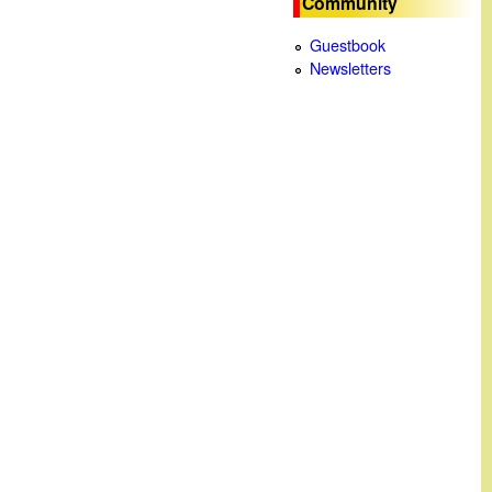
Community
c
Guestbook
Newsletters
a