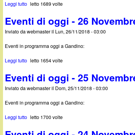
t
Leggi tutto
s
letto 1689 volte
d
9
u
i
N
Eventi di oggi - 26 Novembr
E
o
o
v
g
v
Inviato da
webmaster
il
Lun, 26/11/2018 - 03:00
e
g
e
n
i
m
Eventi in programma oggi a Gandino:
t
-
b
i
2
r
Leggi tutto
s
letto 1654 volte
d
8
e
u
i
N
2
Eventi di oggi - 25 Novembr
E
o
o
0
v
g
v
1
Inviato da
webmaster
il
Dom, 25/11/2018 - 03:00
e
g
e
8
n
i
m
Eventi in programma oggi a Gandino:
t
-
b
i
2
r
Leggi tutto
s
letto 1700 volte
d
7
e
u
i
N
2
Eventi di oggi - 24 Novembr
E
o
o