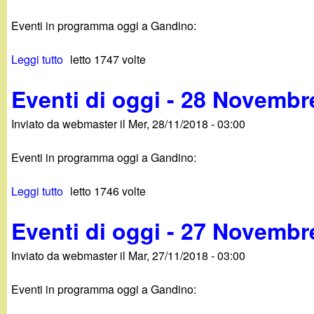
g
Eventi in programma oggi a Gandino:
a
Leggi tutto
s
letto 1747 volte
u
n
Eventi di oggi - 28 Novembr
E
v
d
Inviato da
webmaster
il
Mer, 28/11/2018 - 03:00
e
n
i
Eventi in programma oggi a Gandino:
t
i
n
Leggi tutto
s
letto 1746 volte
d
u
i
o
Eventi di oggi - 27 Novembr
E
o
v
g
.
Inviato da
webmaster
il
Mar, 27/11/2018 - 03:00
e
g
n
i
i
Eventi in programma oggi a Gandino:
t
-
i
2