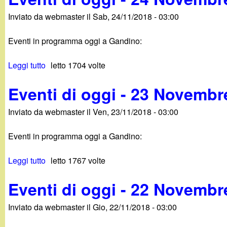
0
v
g
v
1
Inviato da
webmaster
il
Sab, 24/11/2018 - 03:00
e
g
e
8
n
i
m
Eventi in programma oggi a Gandino:
t
-
b
i
2
r
Leggi tutto
s
letto 1704 volte
d
6
e
u
i
N
2
Eventi di oggi - 23 Novembr
E
o
o
0
v
g
v
1
Inviato da
webmaster
il
Ven, 23/11/2018 - 03:00
e
g
e
8
n
i
m
Eventi in programma oggi a Gandino:
t
-
b
i
2
r
Leggi tutto
s
letto 1767 volte
d
5
e
u
i
N
2
Eventi di oggi - 22 Novembr
E
o
o
0
v
g
v
1
Inviato da
webmaster
il
Gio, 22/11/2018 - 03:00
e
g
e
8
n
i
m