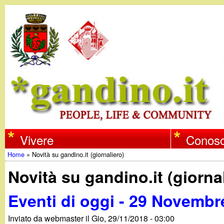
w
Vivere
Conosc
Home
»
Novità su gandino.it (giornaliero)
w
Tu
Novità su gandino.it (giorna
w
sei
Eventi di oggi - 29 Novembr
qui
.
Inviato da
webmaster
il
Gio, 29/11/2018 - 03:00