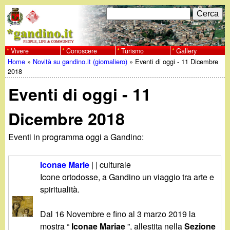
Salta
C
F
e
al
r
o
contenuto
c
Vivere
Conoscere
Turismo
Gallery
w
Home
»
Novità su gandino.it (giornaliero)
»
Eventi di oggi - 11 Dicembre
principale
a
r
Tu
2018
w
m
Eventi di oggi - 11
sei
w
d
qui
Dicembre 2018
i
.
Eventi in programma oggi a Gandino:
r
g
i
Iconae Marie
| | culturale
a
Icone ortodosse, a Gandino un viaggio tra arte e
c
spiritualità.
e
n
Dal 16 Novembre e fino al 3 marzo 2019 la
r
mostra “
Iconae Mariae
”, allestita nella
Sezione