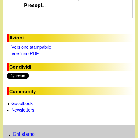
d
Presepi
...
c
i
a
n
Azioni
o
Versione stampabile
Versione PDF
.
Condividi
i
t
Community
Guestbook
Newsletters
Chi siamo