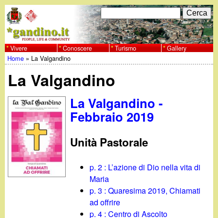
Salta
C
F
e
al
r
o
contenuto
c
Vivere
Conoscere
Turismo
Gallery
w
Home
»
La Valgandino
principale
a
r
Tu
w
La Valgandino
m
sei
w
d
La Valgandino -
qui
Febbraio 2019
i
.
r
Unità Pastorale
g
i
a
p. 2 : L’azione di Dio nella vita di
c
Maria
e
n
p. 3 : Quaresima 2019, Chiamati
ad offrire
r
p. 4 : Centro di Ascolto