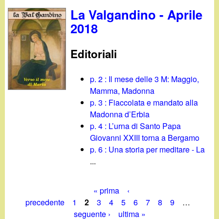
La Valgandino - Aprile
2018
Editoriali
p. 2 : Il mese delle 3 M: Maggio,
Mamma, Madonna
p. 3 : Fiaccolata e mandato alla
Madonna d’Erbia
p. 4 : L’urna di Santo Papa
Giovanni XXIII torna a Bergamo
p. 6 : Una storia per meditare - La
...
« prima
‹
P
precedente
1
2
3
4
5
6
7
8
9
…
seguente ›
ultima »