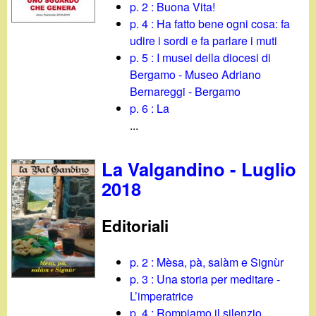
p. 2 : Buona Vita!
p. 4 : Ha fatto bene ogni cosa: fa
udire i sordi e fa parlare i muti
p. 5 : I musei della diocesi di
Bergamo - Museo Adriano
Bernareggi - Bergamo
p. 6 : La
...
La Valgandino - Luglio
2018
Editoriali
p. 2 : Mèsa, pà, salàm e Signùr
p. 3 : Una storia per meditare -
L’imperatrice
p. 4 : Rompiamo il silenzio