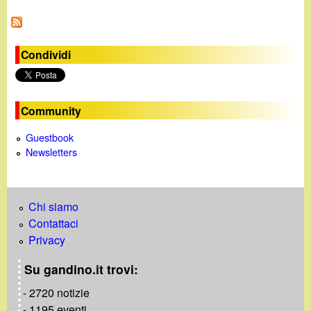
a
g
i
Condividi
n
e
Community
Guestbook
Newsletters
Chi siamo
Contattaci
Privacy
Su gandino.it trovi:
- 2720 notizie
- 1195 eventi