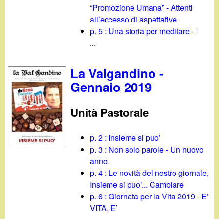
d
“Promozione Umana” - Attenti
c
i
all’eccesso di aspettative
a
p. 5 : Una storia per meditare - I
n
...
o
La Valgandino -
Gennaio 2019
.
Unità Pastorale
i
t
p. 2 : Insieme si puo’
p. 3 : Non solo parole - Un nuovo
anno
p. 4 : Le novità del nostro giornale,
Insieme si puo’... Cambiare
p. 6 : Giornata per la Vita 2019 - E’
VITA, E’