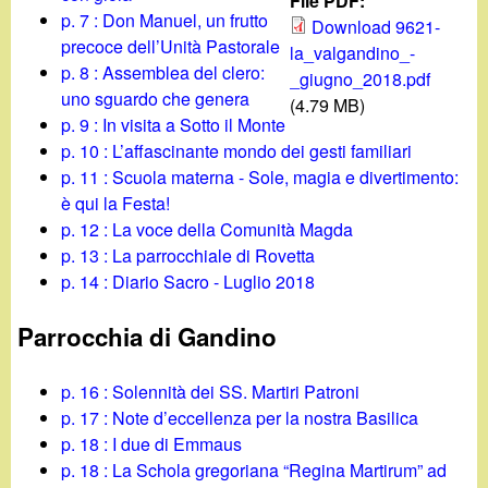
d
File PDF:
c
p. 7 : Don Manuel, un frutto
Download 9621-
i
precoce dell’Unità Pastorale
la_valgandino_-
a
p. 8 : Assemblea del clero:
_giugno_2018.pdf
n
uno sguardo che genera
(4.79 MB)
p. 9 : In visita a Sotto il Monte
o
p. 10 : L’affascinante mondo dei gesti familiari
p. 11 : Scuola materna - Sole, magia e divertimento:
.
è qui la Festa!
p. 12 : La voce della Comunità Magda
i
p. 13 : La parrocchiale di Rovetta
p. 14 : Diario Sacro - Luglio 2018
t
Parrocchia di Gandino
p. 16 : Solennità dei SS. Martiri Patroni
p. 17 : Note d’eccellenza per la nostra Basilica
p. 18 : I due di Emmaus
p. 18 : La Schola gregoriana “Regina Martirum” ad