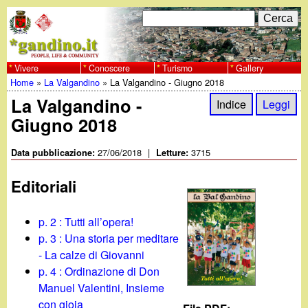
Salta
C
F
e
al
r
o
contenuto
c
Vivere
Conoscere
Turismo
Gallery
w
Home
»
La Valgandino
»
La Valgandino - Giugno 2018
principale
a
r
Tu
La Valgandino -
w
Indice
Leggi
m
Giugno 2018
sei
w
d
qui
27/06/2018
|
3715
Data pubblicazione:
Letture:
i
.
Editoriali
r
g
i
p. 2 : Tutti all’opera!
a
p. 3 : Una storia per meditare
c
- La calze di Giovanni
e
n
p. 4 : Ordinazione di Don
Manuel Valentini, Insieme
r
con gioia