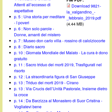
d
c
Attenti all’eccesso di
Download 9821-
i
aspettative
la_valgandino_-
a
p. 5 : Una storia per meditare
_febbraio_2019.pdf
n
- I poveri
(4.44 MB)
p. 6 : Non solo parole -
o
Donne, amanti del mistero
p. 7 : Museo don carlo villa - rossino di calolziocorte
.
p. 8 : Diario sacro
p. 10 : Giornata Mondiale del Malato - La cura è dono
i
gratuito
p. 11 : Sacro triduo dei morti 2019, Trasfigurati nel
t
risorto
p. 12 : La straordinaria figura di San Giuseppe
p. 13 : Triduo dei morti 2019 - Cirano
p. 13 : Via Crucis dell’Unità Pastorale, Insieme dietro
la croce
p. 14 : Da Barzizza al Monastero di Suor Cristina -
Vogliatevi bene