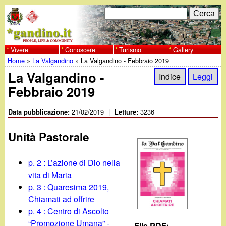
Salta
C
F
e
al
r
o
contenuto
c
Vivere
Conoscere
Turismo
Gallery
w
Home
»
La Valgandino
»
La Valgandino - Febbraio 2019
principale
a
r
Tu
La Valgandino -
w
Indice
Leggi
m
Febbraio 2019
sei
w
d
qui
21/02/2019
|
3236
Data pubblicazione:
Letture:
i
.
Unità Pastorale
r
g
i
p. 2 : L’azione di Dio nella
a
vita di Maria
c
p. 3 : Quaresima 2019,
e
n
Chiamati ad offrire
p. 4 : Centro di Ascolto
r
“Promozione Umana” -
File PDF: