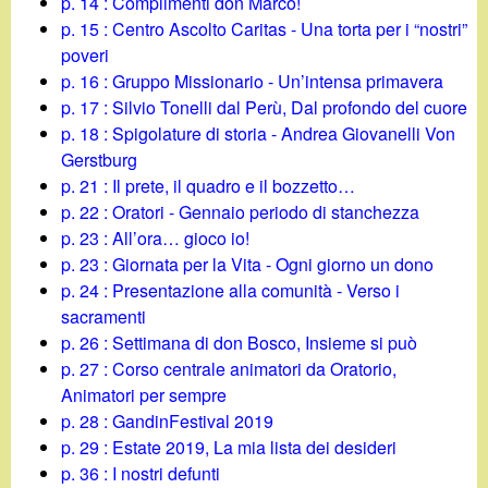
p. 14 : Complimenti don Marco!
p. 15 : Centro Ascolto Caritas - Una torta per i “nostri”
poveri
p. 16 : Gruppo Missionario - Un’intensa primavera
p. 17 : Silvio Tonelli dal Perù, Dal profondo del cuore
p. 18 : Spigolature di storia - Andrea Giovanelli Von
Gerstburg
p. 21 : Il prete, il quadro e il bozzetto…
p. 22 : Oratori - Gennaio periodo di stanchezza
p. 23 : All’ora… gioco io!
p. 23 : Giornata per la Vita - Ogni giorno un dono
p. 24 : Presentazione alla comunità - Verso i
sacramenti
p. 26 : Settimana di don Bosco, Insieme si può
p. 27 : Corso centrale animatori da Oratorio,
Animatori per sempre
p. 28 : GandinFestival 2019
p. 29 : Estate 2019, La mia lista dei desideri
p. 36 : I nostri defunti