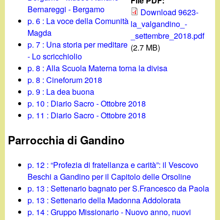
d
File PDF:
c
Bernareggi - Bergamo
Download 9623-
i
p. 6 : La voce della Comunità
la_valgandino_-
a
Magda
_settembre_2018.pdf
n
p. 7 : Una storia per meditare
(2.7 MB)
- Lo scricchiolio
o
p. 8 : Alla Scuola Materna torna la divisa
p. 8 : Cineforum 2018
.
p. 9 : La dea buona
p. 10 : Diario Sacro - Ottobre 2018
i
p. 11 : Diario Sacro - Ottobre 2018
t
Parrocchia di Gandino
p. 12 : “Profezia di fratellanza e carità”: il Vescovo
Beschi a Gandino per il Capitolo delle Orsoline
p. 13 : Settenario bagnato per S.Francesco da Paola
p. 13 : Settenario della Madonna Addolorata
p. 14 : Gruppo Missionario - Nuovo anno, nuovi