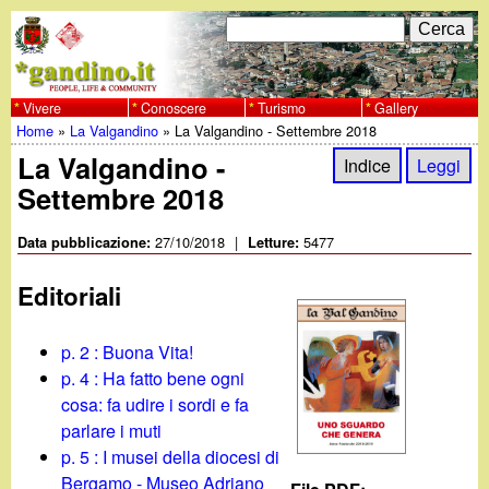
Salta
C
F
e
al
r
o
contenuto
c
Vivere
Conoscere
Turismo
Gallery
w
Home
»
La Valgandino
»
La Valgandino - Settembre 2018
principale
a
r
Tu
La Valgandino -
w
Indice
Leggi
m
Settembre 2018
sei
w
d
qui
27/10/2018
|
5477
Data pubblicazione:
Letture:
i
.
Editoriali
r
g
i
p. 2 : Buona Vita!
a
p. 4 : Ha fatto bene ogni
c
cosa: fa udire i sordi e fa
e
n
parlare i muti
p. 5 : I musei della diocesi di
r
Bergamo - Museo Adriano