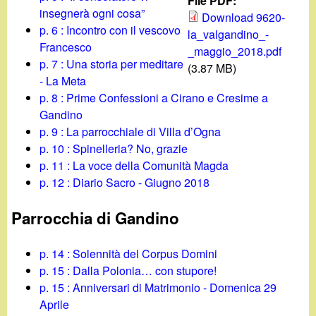
d
File PDF:
c
insegnerà ogni cosa”
Download 9620-
i
p. 6 : Incontro con il vescovo
la_valgandino_-
a
Francesco
_maggio_2018.pdf
n
p. 7 : Una storia per meditare
(3.87 MB)
- La Meta
o
p. 8 : Prime Confessioni a Cirano e Cresime a
Gandino
.
p. 9 : La parrocchiale di Villa d’Ogna
p. 10 : Spinelleria? No, grazie
i
p. 11 : La voce della Comunità Magda
p. 12 : Diario Sacro - Giugno 2018
t
Parrocchia di Gandino
p. 14 : Solennità del Corpus Domini
p. 15 : Dalla Polonia… con stupore!
p. 15 : Anniversari di Matrimonio - Domenica 29
Aprile