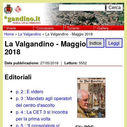
Salta
C
F
e
al
r
o
contenuto
c
Vivere
Conoscere
Turismo
Gallery
w
Home
»
La Valgandino
»
La Valgandino - Maggio 2018
principale
a
r
Tu
La Valgandino - Maggio
w
Indice
Leggi
m
2018
sei
w
d
qui
27/05/2018
|
5552
Data pubblicazione:
Letture:
i
.
Editoriali
r
g
i
p. 2 : E videro
a
p. 3 : Mandato agli operatori
c
del centro d'ascolto
e
n
p. 4 : La CET 3 si incontra
per la prima volta
r
p. 5 : “Il consolatore vi