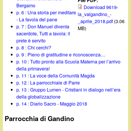
d
File PDF:
c
Bergamo
Download 9619-
i
p. 6 : Una storia per meditare
la_valgandino_-
a
- La favola del pane
_aprile_2018.pdf
(3.06
n
p. 7 : Don Manuel diventa
MB)
sacerdote, Tutti a tavola: il
o
prete è servito
p. 8 : Chi cerchi?
.
p. 9 : Pieno di gratitudine e riconoscenza…
p. 10 : Tutto pronto alla Scuola Materna per l’arrivo
i
della primavera!
p. 11 : La voce della Comunità Magda
t
p. 12 : La parrocchiale di Parre
p. 13 : Gruppo Lumen - Cristiani in dialogo nell’era
della globalizzazione
p. 14 : Diario Sacro - Maggio 2018
Parrocchia di Gandino