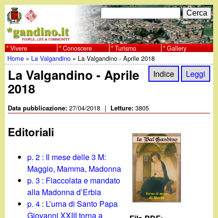
Salta
C
F
e
al
r
o
contenuto
c
Vivere
Conoscere
Turismo
Gallery
w
Home
»
La Valgandino
»
La Valgandino - Aprile 2018
principale
a
r
Tu
La Valgandino - Aprile
w
Indice
Leggi
m
2018
sei
w
d
qui
27/04/2018
|
3805
Data pubblicazione:
Letture:
i
.
Editoriali
r
g
i
p. 2 : Il mese delle 3 M:
a
Maggio, Mamma, Madonna
c
p. 3 : Fiaccolata e mandato
e
n
alla Madonna d’Erbia
p. 4 : L’urna di Santo Papa
r
Giovanni XXIII torna a