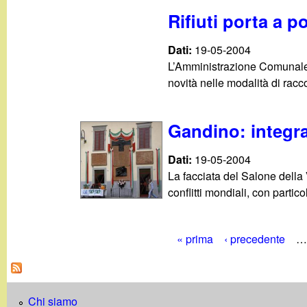
Rifiuti porta a p
Dati:
19-05-2004
L’Amministrazione Comunale di
novità nelle modalità di racc
Gandino: integrat
Dati:
19-05-2004
La facciata del Salone della
conflitti mondiali, con partico
« prima
‹ precedente
…
P
a
Chi siamo