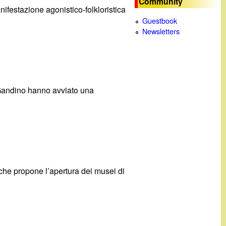
Community
ifestazione agonistico-folkloristica
c
Guestbook
Newsletters
a
 Gandino hanno avviato una
 che propone l’apertura dei musei di