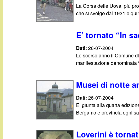
g
La Corsa delle Uova, più prop
che si svolge dal 1931 e qui
a
E’ tornato “In s
n
Dati:
26-07-2004
d
Lo scorso anno il Comune di
manifestazione denominata “In
i
n
Musei di notte 
o
Dati:
26-07-2004
E’ giunta alla quarta edizion
.
Bergamo e provincia ogni sab
i
Loverini è torna