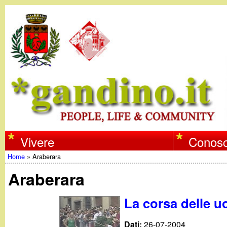
w
Vivere
Conosc
Home
»
Araberara
w
Tu
Araberara
w
sei
La corsa delle u
qui
.
Dati:
26-07-2004