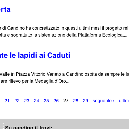
orta
 Gandino ha concretizzato in questi ultimi mesi il progetto relat
olta e soprattutto la sistemazione della Piattaforma Ecologica,...
e le lapidi ai Caduti
 Valle in Piazza Vittorio Veneto a Gandino ospita da sempre le 
lare rilievo per la Medaglia d’Oro...
21
22
23
24
25
26
27
28
29
seguente ›
ultim
Su gandino.it trovi: