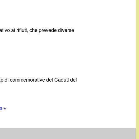
ivo ai rifiuti, che prevede diverse
lapidi commemorative dei Caduti dei
a »