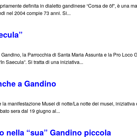
riamente definita in dialetto gandinese “Corsa de öf”, è una man
ndi nel 2004 compie 73 anni. Si...
aecula”
 Gandino, la Parrocchia di Santa Maria Assunta e la Pro Loco
 Saecula”. Si tratta di una iniziativa...
anche a Gandino
e la manifestazione Musei di notte/La notte dei musei, iniziativa
ato sera dal 19 giugno al...
to nella “sua” Gandino piccola