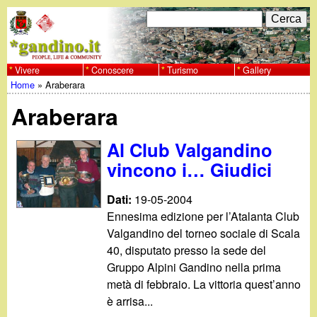
Salta
C
F
e
al
r
o
contenuto
c
Vivere
Conoscere
Turismo
Gallery
w
Home
»
Araberara
principale
a
r
Tu
w
Araberara
m
sei
w
d
Al Club Valgandino
qui
vincono i… Giudici
i
.
r
Dati:
19-05-2004
g
Ennesima edizione per l’Atalanta Club
i
Valgandino del torneo sociale di Scala
a
c
40, disputato presso la sede del
Gruppo Alpini Gandino nella prima
e
n
metà di febbraio. La vittoria quest’anno
è arrisa...
r