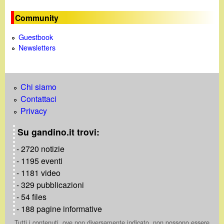
n
Community
e
Guestbook
Newsletters
Chi siamo
Contattaci
Privacy
Su gandino.it trovi:
- 2720 notizie
- 1195 eventi
- 1181 video
- 329 pubblicazioni
- 54 files
- 188 pagine informative
Tutti i contenuti, ove non diversamente indicato, non possono essere