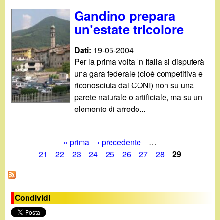
Gandino prepara
un’estate tricolore
Dati:
19-05-2004
Per la prima volta in Italia si disputerà
una gara federale (cioè competitiva e
riconosciuta dal CONI) non su una
parete naturale o artificiale, ma su un
elemento di arredo...
« prima
‹ precedente
…
P
21
22
23
24
25
26
27
28
29
a
g
Condividi
i