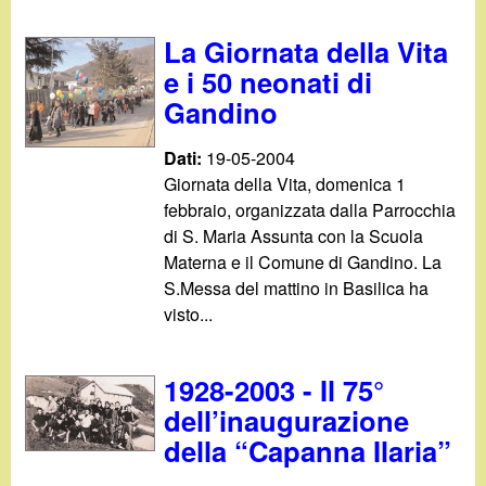
d
c
i
La Giornata della Vita
a
e i 50 neonati di
n
Gandino
o
Dati:
19-05-2004
Giornata della Vita, domenica 1
.
febbraio, organizzata dalla Parrocchia
di S. Maria Assunta con la Scuola
i
Materna e il Comune di Gandino. La
S.Messa del mattino in Basilica ha
t
visto...
1928-2003 - Il 75°
dell’inaugurazione
della “Capanna Ilaria”