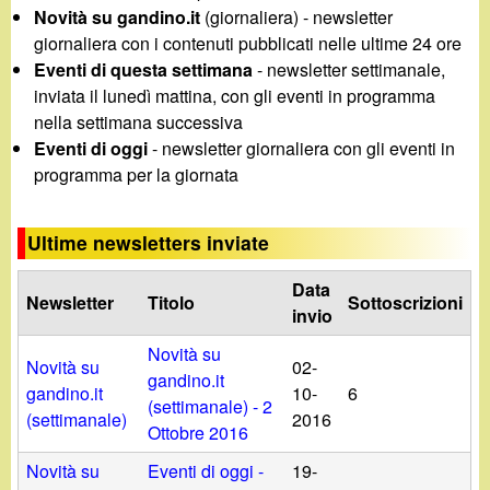
d
Novità su gandino.it
(giornaliera) - newsletter
c
i
giornaliera con i contenuti pubblicati nelle ultime 24 ore
a
Eventi di questa settimana
- newsletter settimanale,
n
inviata il lunedì mattina, con gli eventi in programma
nella settimana successiva
o
Eventi di oggi
- newsletter giornaliera con gli eventi in
programma per la giornata
.
Ultime newsletters inviate
i
Data
Newsletter
Titolo
Sottoscrizioni
t
invio
Novità su
Novità su
02-
gandino.it
gandino.it
10-
6
(settimanale) - 2
(settimanale)
2016
Ottobre 2016
Novità su
Eventi di oggi -
19-