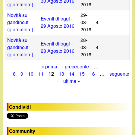
30 Agosto 2016
(giornaliero)
2016
Novità su
29-
Eventi di oggi -
gandino.it
08-
4
29 Agosto 2016
(giornaliero)
2016
Novità su
28-
Eventi di oggi -
gandino.it
08-
4
28 Agosto 2016
(giornaliero)
2016
« prima
‹ precedente
…
P
8
9
10
11
12
13
14
15
16
…
seguente
›
ultima »
a
g
Condividi
i
n
e
Community