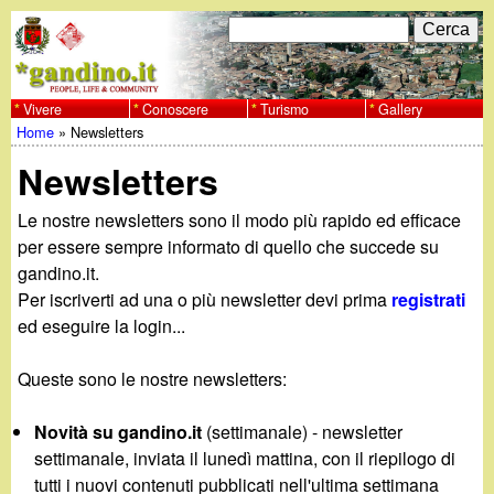
Salta
C
F
e
al
r
o
contenuto
c
Vivere
Conoscere
Turismo
Gallery
w
Home
»
Newsletters
principale
a
r
Tu
w
Newsletters
m
sei
w
d
Le nostre newsletters sono il modo più rapido ed efficace
qui
per essere sempre informato di quello che succede su
i
.
gandino.it.
Per iscriverti ad una o più newsletter devi prima
registrati
r
g
ed eseguire la login...
i
a
Queste sono le nostre newsletters:
c
e
n
Novità su gandino.it
(settimanale) - newsletter
settimanale, inviata il lunedì mattina, con il riepilogo di
r
tutti i nuovi contenuti pubblicati nell'ultima settimana