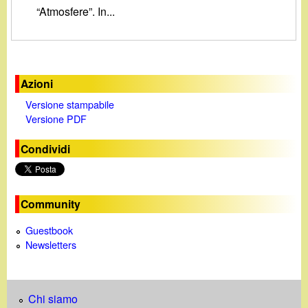
d
“Atmosfere”. In...
c
i
a
n
Azioni
o
Versione stampabile
Versione PDF
.
Condividi
i
t
Community
Guestbook
Newsletters
Chi siamo