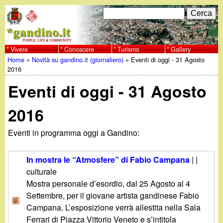
Salta
C
F
e
al
r
o
contenuto
c
Vivere
Conoscere
Turismo
Gallery
w
Home
»
Novità su gandino.it (giornaliero)
»
Eventi di oggi - 31 Agosto
principale
a
r
Tu
2016
w
m
Eventi di oggi - 31 Agosto
sei
w
d
qui
2016
i
.
Eventi in programma oggi a Gandino:
r
g
i
In mostra le “Atmosfere” di Fabio Campana
| |
a
culturale
c
Mostra personale d’esordio, dal 25 Agosto al 4
e
n
Settembre, per il giovane artista gandinese Fabio
Campana. L’esposizione verrà allestita nella Sala
r
Ferrari di Piazza Vittorio Veneto e s’intitola