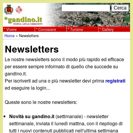
Salta
C
F
e
al
r
o
contenuto
c
Vivere
Conoscere
Turismo
Gallery
w
Home
»
Newsletters
principale
a
r
Tu
w
Newsletters
m
sei
w
d
Le nostre newsletters sono il modo più rapido ed efficace
qui
per essere sempre informato di quello che succede su
i
.
gandino.it.
Per iscriverti ad una o più newsletter devi prima
registrati
r
g
ed eseguire la login...
i
a
Queste sono le nostre newsletters:
c
e
n
Novità su gandino.it
(settimanale) - newsletter
settimanale, inviata il lunedì mattina, con il riepilogo di
r
tutti i nuovi contenuti pubblicati nell'ultima settimana