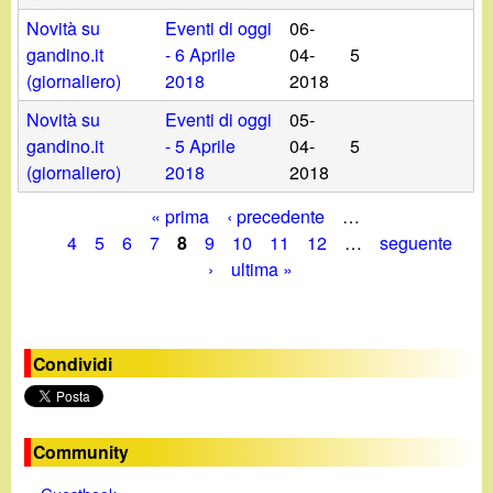
Novità su
Eventi di oggi
06-
gandino.it
- 6 Aprile
04-
5
(giornaliero)
2018
2018
Novità su
Eventi di oggi
05-
gandino.it
- 5 Aprile
04-
5
(giornaliero)
2018
2018
« prima
‹ precedente
…
P
4
5
6
7
8
9
10
11
12
…
seguente
›
ultima »
a
g
Condividi
i
n
e
Community