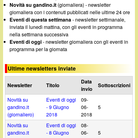
d
Novità su gandino.it
(giornaliera) - newsletter
c
i
giornaliera con i contenuti pubblicati nelle ultime 24 ore
a
Eventi di questa settimana
- newsletter settimanale,
n
inviata il lunedì mattina, con gli eventi in programma
nella settimana successiva
o
Eventi di oggi
- newsletter giornaliera con gli eventi in
programma per la giornata
.
Ultime newsletters inviate
i
Data
Newsletter
Titolo
Sottoscrizioni
t
invio
Novità su
Eventi di oggi
09-
gandino.it
- 9 Giugno
06-
5
(giornaliero)
2018
2018
Novità su
Eventi di oggi
08-
gandino.it
- 8 Giugno
06-
5