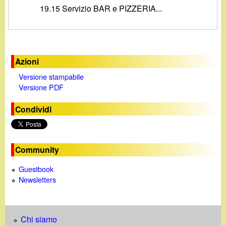
d
19.15 Servizio BAR e PIZZERIA...
c
i
a
n
Azioni
o
Versione stampabile
Versione PDF
.
Condividi
i
t
Community
Guestbook
Newsletters
Chi siamo