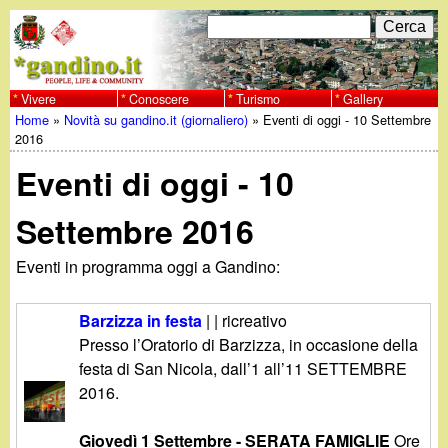
Salta
C
F
e
al
r
o
contenuto
c
Vivere
Conoscere
Turismo
Gallery
w
Home
»
Novità su gandino.it (giornaliero)
»
Eventi di oggi - 10 Settembre
principale
a
r
Tu
2016
w
m
Eventi di oggi - 10
sei
w
d
qui
Settembre 2016
i
.
Eventi in programma oggi a Gandino:
r
g
i
Barzizza in festa
| | ricreativo
a
Presso l’Oratorio di Barzizza, in occasione della
c
festa di San Nicola, dall’1 all’11 SETTEMBRE
e
n
2016.
r
Giovedì 1 Settembre - SERATA FAMIGLIE
Ore