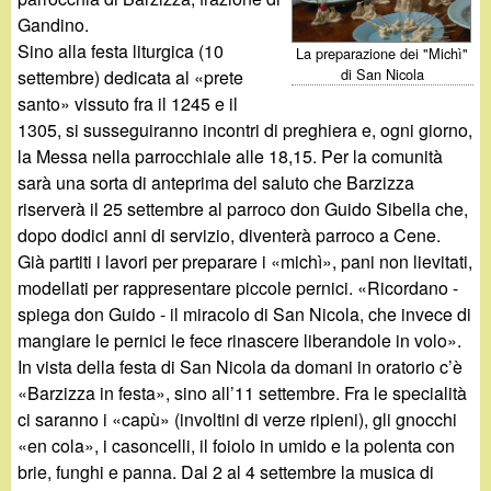
d
c
Gandino.
i
Sino alla festa liturgica (10
La preparazione dei "Michì"
a
di San Nicola
settembre) dedicata al «prete
n
santo» vissuto fra il 1245 e il
1305, si susseguiranno incontri di preghiera e, ogni giorno,
o
la Messa nella parrocchiale alle 18,15. Per la comunità
sarà una sorta di anteprima del saluto che Barzizza
.
riserverà il 25 settembre al parroco don Guido Sibella che,
dopo dodici anni di servizio, diventerà parroco a Cene.
i
Già partiti i lavori per preparare i «michì», pani non lievitati,
modellati per rappresentare piccole pernici. «Ricordano -
t
spiega don Guido - il miracolo di San Nicola, che invece di
mangiare le pernici le fece rinascere liberandole in volo».
In vista della festa di San Nicola da domani in oratorio c’è
«Barzizza in festa», sino all’11 settembre. Fra le specialità
ci saranno i «capù» (involtini di verze ripieni), gli gnocchi
«en cola», i casoncelli, il foiolo in umido e la polenta con
brie, funghi e panna. Dal 2 al 4 settembre la musica di