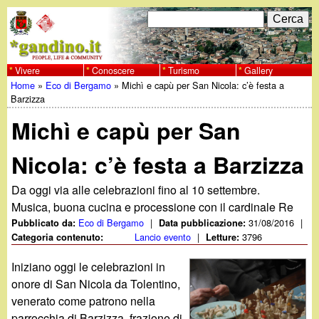
Salta
C
F
e
al
r
o
contenuto
c
Vivere
Conoscere
Turismo
Gallery
w
Home
»
Eco di Bergamo
»
Michì e capù per San Nicola: c’è festa a
principale
a
r
Tu
Barzizza
w
m
Michì e capù per San
sei
w
d
qui
Nicola: c’è festa a Barzizza
i
.
Da oggi via alle celebrazioni fino al 10 settembre.
r
Musica, buona cucina e processione con il cardinale Re
g
i
Eco di Bergamo
|
31/08/2016
|
Pubblicato da:
Data pubblicazione:
Lancio evento
|
3796
Categoria contenuto:
Letture:
a
c
Iniziano oggi le celebrazioni in
e
n
onore di San Nicola da Tolentino,
venerato come patrono nella
r
parrocchia di Barzizza, frazione di