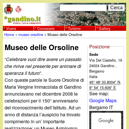
Salta
C
F
e
al
r
o
contenuto
c
Vivere
Conoscere
Turismo
Gallery
w
Home
»
museo orsoline
»
Museo delle Orsoline
principale
a
r
Tu
w
Museo delle Orsoline
m
Posizione
sei
Sede
w
d
“
Celebrare vuol dire avere un passato
Via Del Castello, 19
qui
24024
Gandino
,
che rivive nel presente per animare di
i
.
Bergamo
speranza il futuro
”.
Italia
r
Con queste parole le Suore Orsoline di
45° 48' 33.8004" N
,
For development purposes only
g
Maria Vergine Immacolata di Gandino
9° 54' 15.606" E
i
See map:
annunciavano nel dicembre 2008 le
a
Google Maps
celebrazioni per il 150° anniversario
c
Bergamo IT
del riconoscimento dell’Istituto. Ad un
e
n
anno di distanza l’auspicio ha trovato
compimento in un’ importante
r
realizzazione: un Museo Antologico