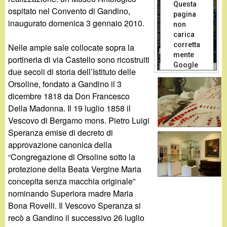
d
Questa
c
ospitato nel Convento di Gandino,
pagina
i
inaugurato domenica 3 gennaio 2010.
non
a
carica
n
corretta
Nelle ampie sale collocate sopra la
For development purposes only
mente
portineria di via Castello sono ricostruiti
Google
o
Dati mappa
Termini
due secoli di storia dell’Istituto delle
Maps.
Orsoline, fondato a Gandino il 3
.
Sei il
dicembre 1818 da Don Francesco
O
proprietario
Della Madonna. Il 19 luglio 1858 il
di questo
i
Vescovo di Bergamo mons. Pietro Luigi
sito web?
Speranza emise di decreto di
t
approvazione canonica della
“Congregazione di Orsoline sotto la
protezione della Beata Vergine Maria
concepita senza macchia originale”
nominando Superiora madre Maria
Bona Rovelli. Il Vescovo Speranza si
recò a Gandino il successivo 26 luglio