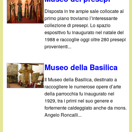
d
c
Disposta in tre ampie sale collocate al
i
a
primo piano troviamo l’interessante
collezione di presepi. Lo spazio
n
espositivo fu inaugurato nel natale del
1988 e raccoglie oggi oltre 280 presepi
o
provenienti...
.
Museo della Basilica
i
Il Museo della Basilica, destinato a
t
raccogliere le numerose opere d’arte
della parrocchia fu inaugurato nel
1929, tra i primi nel suo genere e
fortemente caldeggiato anche da mons.
Angelo Roncalli...