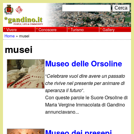
Salta
C
F
e
al
r
o
contenuto
c
Vivere
Conoscere
Turismo
Gallery
w
Home
»
musei
principale
a
r
Tu
w
musei
m
sei
w
d
Museo delle Orsoline
qui
i
.
“
Celebrare vuol dire avere un passato
r
che rivive nel presente per animare di
g
speranza il futuro
”.
i
Con queste parole le Suore Orsoline di
a
Maria Vergine Immacolata di Gandino
c
annunciavano...
e
n
r
Museo dei presepi