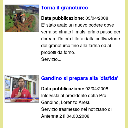
d
c
Torna il granoturco
i
a
Data pubblicazione:
03/04/2008
E' stato arato un nuovo podere dove
n
verrà seminato il mais, primo passo per
ricreare l'intera filiera dalla coltivazione
o
del granoturco fino alla farina ed ai
prodotti da forno.
.
Servizio...
i
Gandino si prepara alla 'disfida'
t
Data pubblicazione:
03/04/2008
Intervista al presidente della Pro
Gandino, Lorenzo Aresi.
Servizio trasmesso nel notiziario di
Antenna 2 il 04.03.2008.