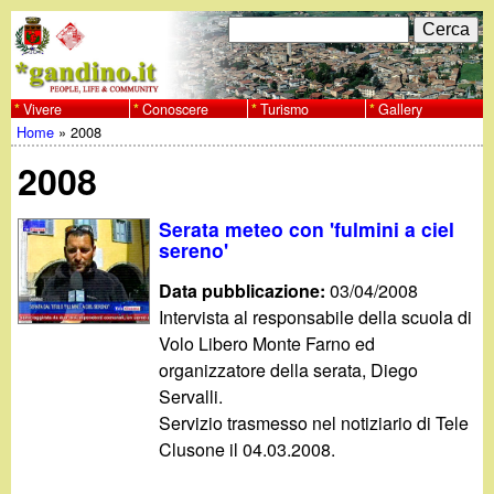
Salta
C
F
e
al
r
o
contenuto
c
Vivere
Conoscere
Turismo
Gallery
w
Home
»
2008
principale
a
r
Tu
w
2008
m
sei
w
d
Serata meteo con 'fulmini a ciel
qui
sereno'
i
.
Data pubblicazione:
03/04/2008
r
Intervista al responsabile della scuola di
g
Volo Libero Monte Farno ed
i
organizzatore della serata, Diego
a
c
Servalli.
Servizio trasmesso nel notiziario di Tele
e
n
Clusone il 04.03.2008.
r