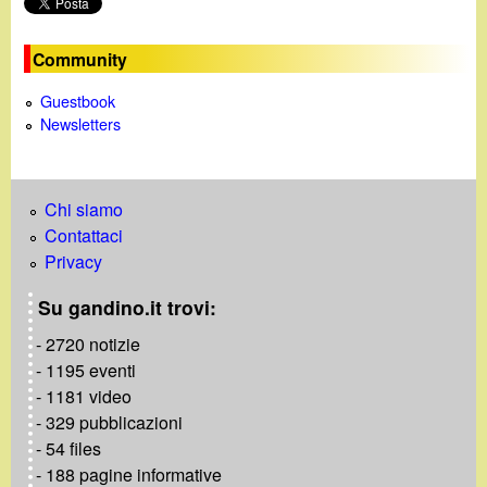
i
n
Community
e
Guestbook
Newsletters
Chi siamo
Contattaci
Privacy
Su gandino.it trovi:
- 2720 notizie
- 1195 eventi
- 1181 video
- 329 pubblicazioni
- 54 files
- 188 pagine informative