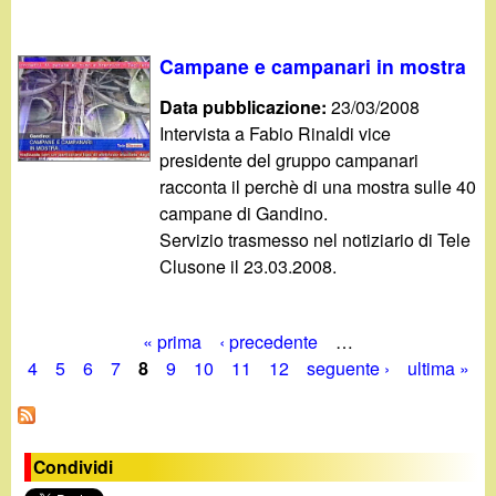
Campane e campanari in mostra
Data pubblicazione:
23/03/2008
Intervista a Fabio Rinaldi vice
presidente del gruppo campanari
racconta il perchè di una mostra sulle 40
campane di Gandino.
Servizio trasmesso nel notiziario di Tele
Clusone il 23.03.2008.
« prima
‹ precedente
…
P
4
5
6
7
8
9
10
11
12
seguente ›
ultima »
a
g
Condividi