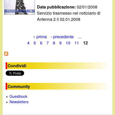
Data pubblicazione:
02/01/2008
Servizio trasmesso nel notiziario di
Antenna 2 il 02.01.2008
« prima
‹ precedente
…
P
4
5
6
7
8
9
10
11
12
a
g
Condividi
i
n
Community
e
Guestbook
Newsletters