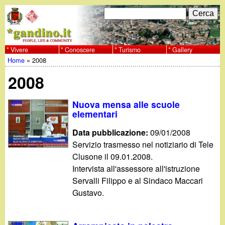
Salta
C
F
e
al
r
o
contenuto
c
Vivere
Conoscere
Turismo
Gallery
w
Home
»
2008
principale
a
r
Tu
w
2008
m
sei
w
d
Nuova mensa alle scuole
qui
elementari
i
.
Data pubblicazione:
09/01/2008
r
Servizio trasmesso nel notiziario di Tele
g
Clusone il 09.01.2008.
i
Intervista all'assessore all'istruzione
a
c
Servalli Filippo e al Sindaco Maccari
Gustavo.
e
n
r