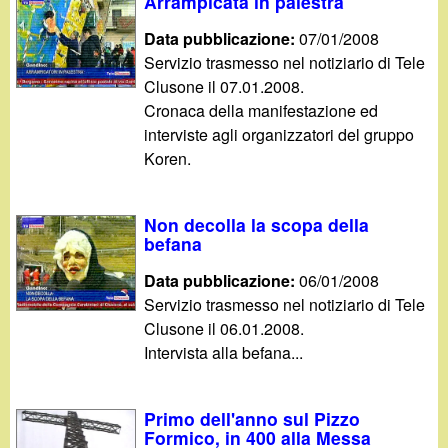
d
Arrampicata in palestra
c
Data pubblicazione:
07/01/2008
i
a
Servizio trasmesso nel notiziario di Tele
Clusone il 07.01.2008.
n
Cronaca della manifestazione ed
interviste agli organizzatori del gruppo
o
Koren.
.
Non decolla la scopa della
i
befana
t
Data pubblicazione:
06/01/2008
Servizio trasmesso nel notiziario di Tele
Clusone il 06.01.2008.
Intervista alla befana...
Primo dell'anno sul Pizzo
Formico, in 400 alla Messa