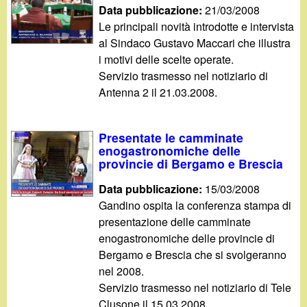
d
Data pubblicazione:
21/03/2008
c
Le principali novità introdotte e intervista
i
a
al Sindaco Gustavo Maccari che illustra
i motivi delle scelte operate.
n
Servizio trasmesso nel notiziario di
Antenna 2 il 21.03.2008.
o
.
Presentate le camminate
enogastronomiche delle
i
provincie di Bergamo e Brescia
Data pubblicazione:
15/03/2008
t
Gandino ospita la conferenza stampa di
presentazione delle camminate
enogastronomiche delle provincie di
Bergamo e Brescia che si svolgeranno
nel 2008.
Servizio trasmesso nel notiziario di Tele
Clusone il 15.03.2008.