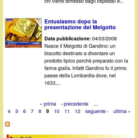
chi viene dimesso dagli ospedali e...
Entusiasmo dopo la
presentazione del Melgotto
Data pubblicazione:
04/03/2008
Nasce il Melgotto di Gandino: un
biscotto destinato a diventare un
prodotto tipico perchè preparato con la
farina gialla. Infatti Gandino fu il primo
paese della Lombardia dove, nel
1633,...
« prima
‹ precedente
…
P
4
5
6
7
8
9
10
11
12
seguente ›
ultima »
a
g