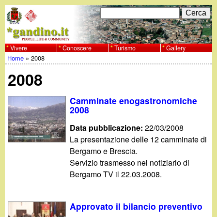
Salta
C
F
e
al
r
o
contenuto
c
Vivere
Conoscere
Turismo
Gallery
w
Home
»
2008
principale
a
r
Tu
w
2008
m
sei
w
d
Camminate enogastronomiche
qui
2008
i
.
Data pubblicazione:
22/03/2008
r
La presentazione delle 12 camminate di
g
Bergamo e Brescia.
i
Servizio trasmesso nel notiziario di
a
c
Bergamo TV il 22.03.2008.
e
n
Approvato il bilancio preventivo
r