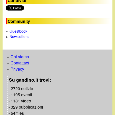
Condividi
i
n
Community
e
Guestbook
Newsletters
Chi siamo
Contattaci
Privacy
Su gandino.it trovi:
- 2720 notizie
- 1195 eventi
- 1181 video
- 329 pubblicazioni
- 54 files