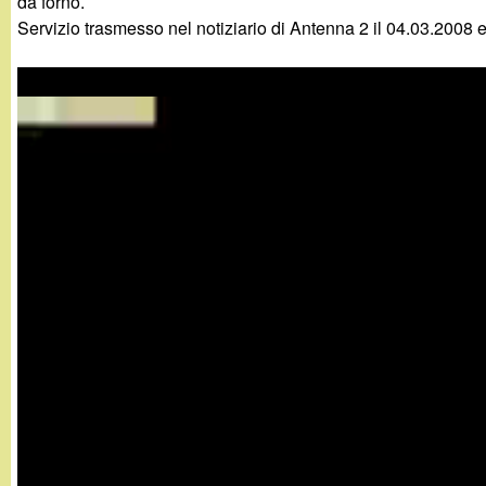
da forno.
g
Servizio trasmesso nel notiziario di Antenna 2 il 04.03.2008 
a
n
d
i
n
o
.
i