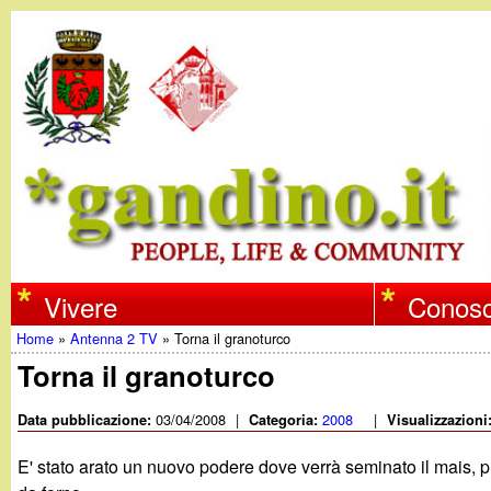
w
Vivere
Conosc
Home
»
Antenna 2 TV
»
Torna il granoturco
w
Tu
Torna il granoturco
w
sei
03/04/2008
|
2008
|
Data pubblicazione:
Categoria:
Visualizzazioni
qui
.
E' stato arato un nuovo podere dove verrà seminato il mais, prim