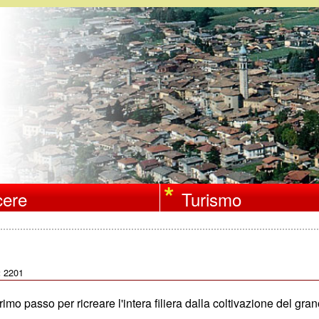
Salta
al
contenuto
principale
ere
Turismo
2201
:
o passo per ricreare l'intera filiera dalla coltivazione del grano