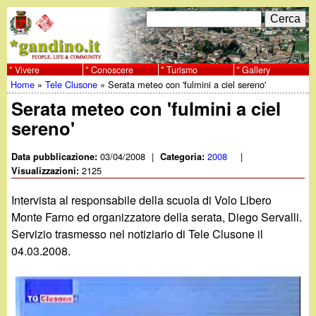
Salta
C
F
e
al
r
o
contenuto
c
Vivere
Conoscere
Turismo
Gallery
w
Home
»
Tele Clusone
»
Serata meteo con 'fulmini a ciel sereno'
principale
a
r
Tu
Serata meteo con 'fulmini a ciel
w
m
sereno'
sei
w
d
qui
03/04/2008
|
2008
|
Data pubblicazione:
Categoria:
i
2125
Visualizzazioni:
.
r
Intervista al responsabile della scuola di Volo Libero
g
Monte Farno ed organizzatore della serata, Diego Servalli.
i
Servizio trasmesso nel notiziario di Tele Clusone il
a
c
04.03.2008.
e
n
r