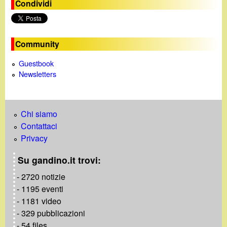
Condividi
o
Community
Guestbook
Newsletters
Chi siamo
Contattaci
Privacy
Su gandino.it trovi:
- 2720 notizie
- 1195 eventi
- 1181 video
- 329 pubblicazioni
- 54 files