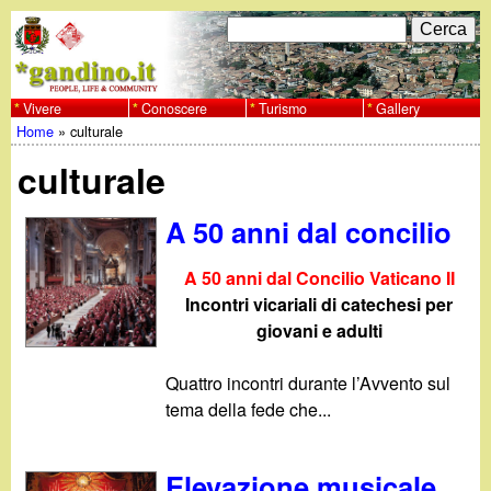
Salta
C
F
e
al
r
o
contenuto
c
Vivere
Conoscere
Turismo
Gallery
w
Home
»
culturale
principale
a
r
Tu
w
culturale
m
sei
w
d
A 50 anni dal concilio
qui
i
.
A 50 anni dal Concilio Vaticano II
r
Incontri vicariali di catechesi per
g
giovani e adulti
i
a
Quattro incontri durante l’Avvento sul
c
tema della fede che...
e
n
r
Elevazione musicale