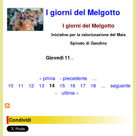
I giorni del Melgotto
I giorni del Melgotto
Iniziative per la valorizzazione del Mais
Spinato di Gandino
Giovedì 11
...
« prima
‹ precedente
…
P
10
11
12
13
14
15
16
17
18
…
seguente
›
ultima »
a
g
i
Condividi
n