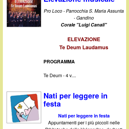
d
c
Pro Loco - Parrocchia S. Maria Assunta
i
a
- Gandino
Corale "Luigi Canali"
n
ELEVAZIONE
o
Te Deum Laudamus
.
PROGRAMMA
i
Te Deum - 4 v....
t
Nati per leggere in
festa
Nati per leggere in festa
Appuntamenti per i più piccoli nelle