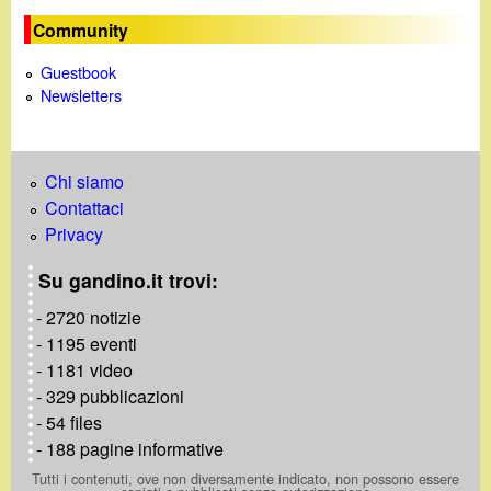
e
Community
Guestbook
Newsletters
Chi siamo
Contattaci
Privacy
Su gandino.it trovi:
- 2720 notizie
- 1195 eventi
- 1181 video
- 329 pubblicazioni
- 54 files
- 188 pagine informative
Tutti i contenuti, ove non diversamente indicato, non possono essere