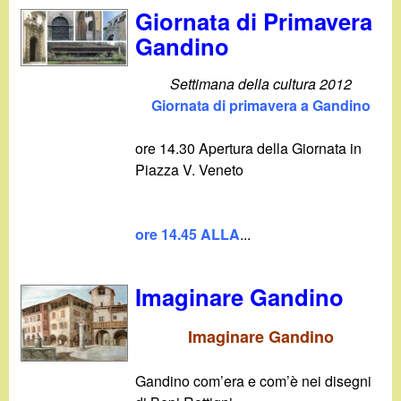
d
Giornata di Primavera
c
i
Gandino
a
n
Settimana della cultura 2012
Giornata di primavera a Gandino
o
ore 14.30 Apertura della Giornata in
.
Piazza V. Veneto
i
ore 14.45 ALLA
...
t
Imaginare Gandino
Imaginare Gandino
Gandino com’era e com’è nei disegni