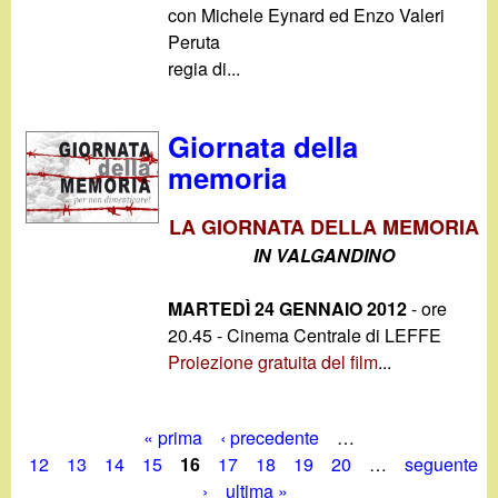
con Michele Eynard ed Enzo Valeri
Peruta
regia di...
Giornata della
memoria
LA GIORNATA DELLA MEMORIA
IN VALGANDINO
MARTEDÌ 24 GENNAIO 2012
- ore
20.45 - Cinema Centrale di LEFFE
Proiezione gratuita del film
...
« prima
‹ precedente
…
P
12
13
14
15
16
17
18
19
20
…
seguente
›
ultima »