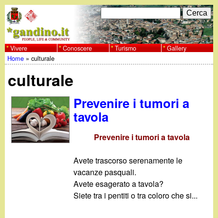
Salta
C
F
e
al
r
o
contenuto
c
Vivere
Conoscere
Turismo
Gallery
w
Home
»
culturale
principale
a
r
Tu
w
culturale
m
sei
w
d
Prevenire i tumori a
qui
tavola
i
.
r
Prevenire i tumori a tavola
g
i
Avete trascorso serenamente le
a
c
vacanze pasquali.
Avete esagerato a tavola?
e
n
Siete tra i pentiti o tra coloro che si...
r