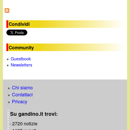
a
g
i
Condividi
n
e
Community
Guestbook
Newsletters
Chi siamo
Contattaci
Privacy
Su gandino.it trovi:
- 2720 notizie