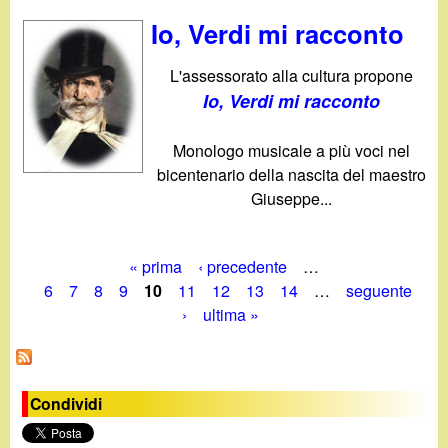
Io, Verdi mi racconto
L'assessorato alla cultura propone
Io, Verdi mi racconto
Monologo musicale a più voci nel
bicentenario della nascita del maestro
Giuseppe...
« prima
‹ precedente
…
P
6
7
8
9
10
11
12
13
14
…
seguente
›
ultima »
a
g
i
Condividi
n