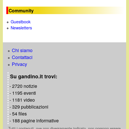
e
Community
Guestbook
Newsletters
Chi siamo
Contattaci
Privacy
Su gandino.it trovi:
- 2720 notizie
- 1195 eventi
- 1181 video
- 329 pubblicazioni
- 54 files
- 188 pagine informative
Tutti i contenuti, ove non diversamente indicato, non possono essere