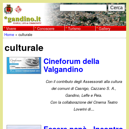
Salta
C
F
e
al
r
o
contenuto
c
Vivere
Conoscere
Turismo
Gallery
w
Home
»
culturale
principale
a
r
Tu
w
culturale
m
sei
w
d
Cineforum della
qui
Valgandino
i
.
r
Con il contributo degli Assessorati alla cultura
g
dei comuni di Casnigo, Cazzano S. A.,
i
Gandino, Leffe e Peia.
a
c
Con la collaborazione del Cinema Teatro
...
Loverini di
e
n
r
Essere papà - Incontro