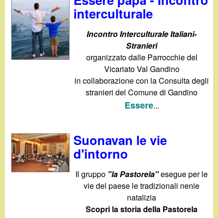
d
c
interculturale
i
a
Incontro Interculturale Italiani-
n
Stranieri
organizzato dalle Parrocchie del
o
Vicariato Val Gandino
in collaborazione con la Consulta degli
.
stranieri del Comune di Gandino
Essere
...
i
t
Suonavan le vie
d'intorno
Il gruppo
"la Pastorela"
esegue per le
vie del paese le tradizionali nenie
natalizia
Scopri la storia della Pastorela