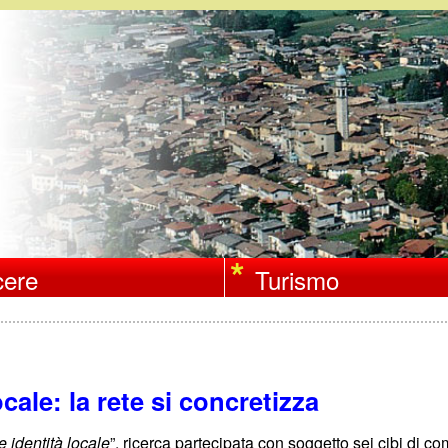
Salta
al
contenuto
principale
ere
Turismo
ocale: la rete si concretizza
e identità locale
”, ricerca partecipata con soggetto sei cibi di c