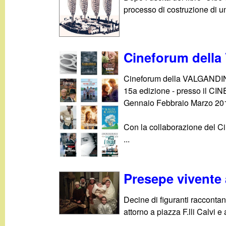
g
processo di costruzione di una
a
Cineforum della
n
Cineforum della VALGAND
d
15a edizione - presso il 
Gennaio Febbraio Marzo 20
i
Con la collaborazione del C
n
...
o
Presepe vivente 
.
Decine di figuranti raccontano
i
attorno a piazza F.lli Calvi 