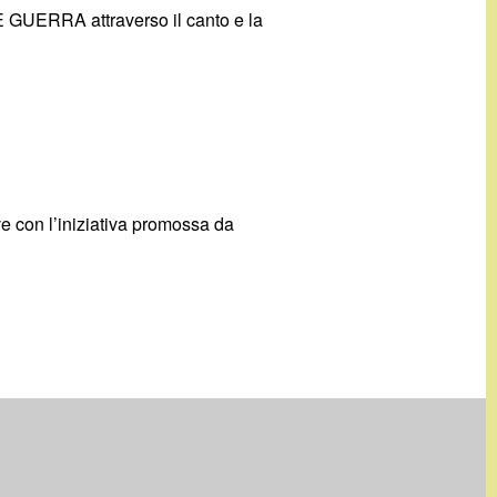
DE GUERRA attraverso il canto e la
lve con l’iniziativa promossa da
»