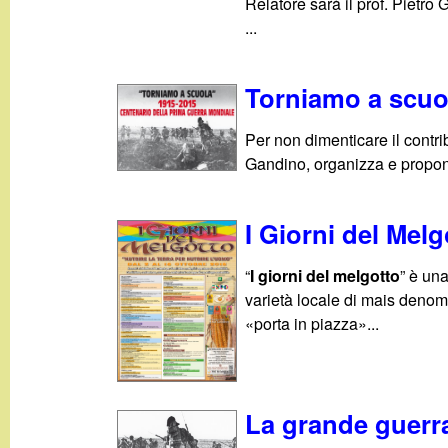
Relatore sarà il prof. Pietro 
...
Torniamo a scuo
Per non dimenticare il contri
Gandino, organizza e propone 
I Giorni del Melg
“
I giorni del melgotto
” è un
varietà locale di mais deno
«porta in piazza»...
La grande guerr