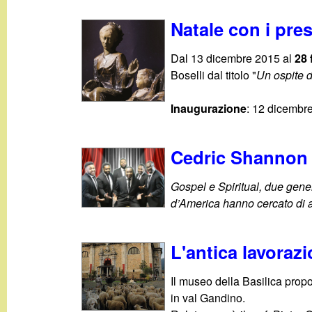
t
Natale con i pres
Dal 13 dicembre 2015 al
28 
Boselli dal titolo "
Un ospite d
Inaugurazione
: 12 dicembre
Cedric Shannon
Gospel e Spiritual, due gener
d’America hanno cercato di a
L'antica lavoraz
Il museo della Basilica prop
in val Gandino.