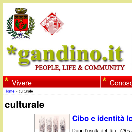
w
Vivere
Conosc
Home
»
culturale
w
Tu
culturale
w
sei
Cibo e identità l
qui
.
Dopo l’uscita del libro “
Cibo 