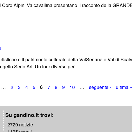
 il Coro Alpini Valcavallina presentano il racconto della GRAN
a
artistiche e il patrimonio culturale della ValSeriana e Val di Sca
ogetto Serio Art. Un tour diverso per...
…
2
3
4
5
6
7
8
9
10
…
seguente ›
ultima 
Su gandino.it trovi:
- 2720 notizie
- 1195 eventi