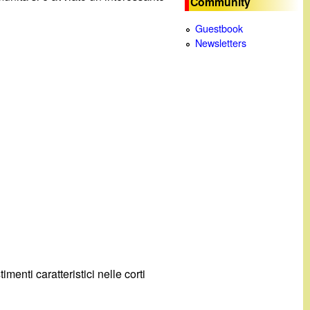
Community
c
Guestbook
Newsletters
a
menti caratteristici nelle corti