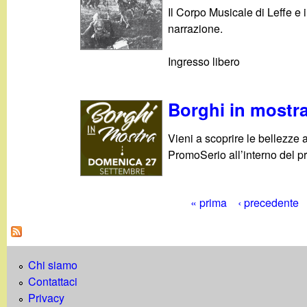
Il Corpo Musicale di Leffe e
narrazione.
Ingresso libero
Borghi in mostr
Vieni a scoprire le bellezze 
PromoSerio all’interno del pr
« prima
‹ precedente
P
a
Chi siamo
g
Contattaci
i
Privacy