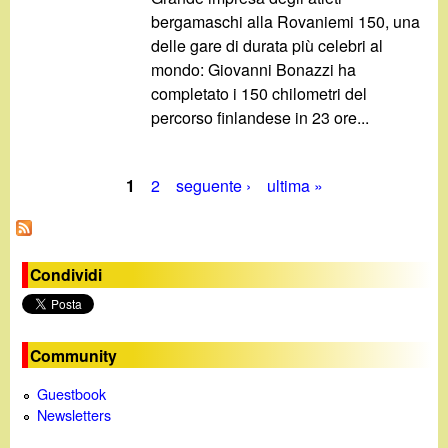
bergamaschi alla Rovaniemi 150, una
delle gare di durata più celebri al
mondo: Giovanni Bonazzi ha
completato i 150 chilometri del
percorso finlandese in 23 ore...
1
2
seguente ›
ultima »
P
a
Condividi
g
i
Community
n
Guestbook
e
Newsletters