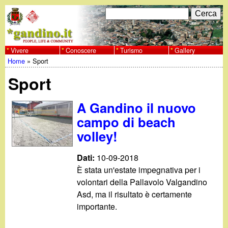
Salta
C
F
e
al
r
o
contenuto
c
Vivere
Conoscere
Turismo
Gallery
w
Home
»
Sport
principale
a
r
Tu
w
Sport
m
sei
w
d
A Gandino il nuovo
qui
campo di beach
i
.
volley!
r
g
Dati:
10-09-2018
i
È stata un'estate impegnativa per i
a
c
volontari della Pallavolo Valgandino
Asd, ma il risultato è certamente
e
n
importante.
r