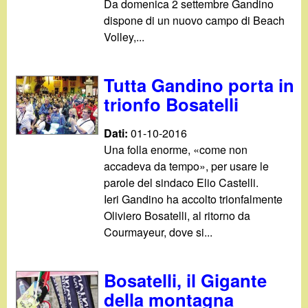
d
Da domenica 2 settembre Gandino
c
dispone di un nuovo campo di Beach
i
Volley,...
a
n
Tutta Gandino porta in
o
trionfo Bosatelli
.
Dati:
01-10-2016
Una folla enorme, «come non
i
accadeva da tempo», per usare le
parole del sindaco Elio Castelli.
t
Ieri Gandino ha accolto trionfalmente
Oliviero Bosatelli, al ritorno da
Courmayeur, dove si...
Bosatelli, il Gigante
della montagna