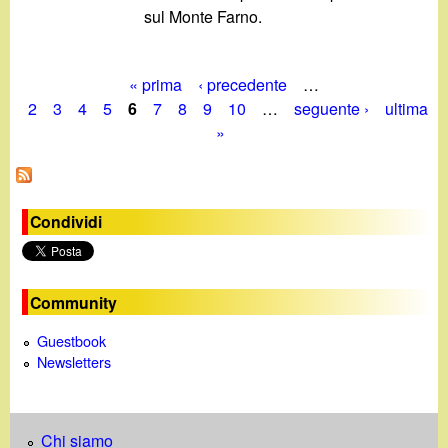
sul Monte Farno.
« prima
‹ precedente
…
P
2
3
4
5
6
7
8
9
10
…
seguente ›
ultima
»
a
g
i
Condividi
n
e
Community
Guestbook
Newsletters
Chi siamo