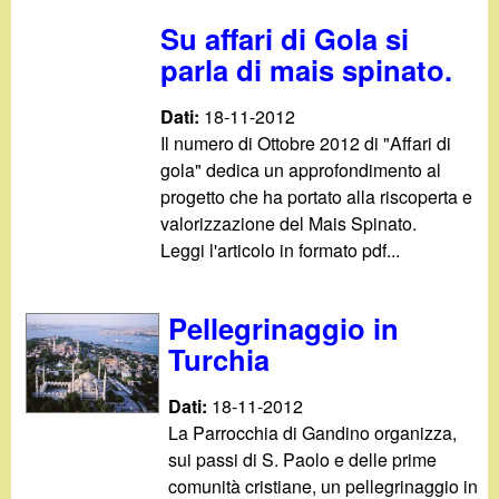
d
c
Su affari di Gola si
i
a
parla di mais spinato.
n
Dati:
18-11-2012
Il numero di Ottobre 2012 di "Affari di
o
gola" dedica un approfondimento al
progetto che ha portato alla riscoperta e
.
valorizzazione del Mais Spinato.
Leggi l'articolo in formato pdf...
i
t
Pellegrinaggio in
Turchia
Dati:
18-11-2012
La Parrocchia di Gandino organizza,
sui passi di S. Paolo e delle prime
comunità cristiane, un pellegrinaggio in