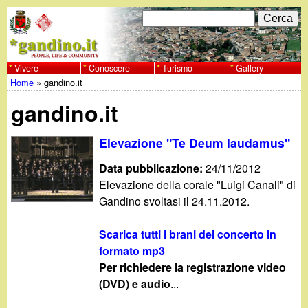
Salta
C
F
e
al
r
o
contenuto
c
Vivere
Conoscere
Turismo
Gallery
w
Home
»
gandino.it
principale
a
r
Tu
w
gandino.it
m
sei
w
d
Elevazione "Te Deum laudamus"
qui
i
Data pubblicazione:
24/11/2012
.
Elevazione della corale "Luigi Canali" di
r
Gandino svoltasi il 24.11.2012.
g
i
Scarica tutti i brani del concerto in
a
c
formato mp3
Per richiedere la registrazione video
e
n
(DVD) e audio
...
r