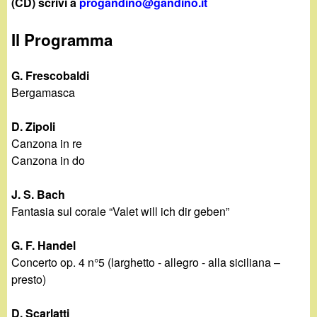
d
(CD) scrivi a
progandino@gandino.it
c
i
Il Programma
a
n
G. Frescobaldi
Bergamasca
o
D. Zipoli
.
Canzona in re
Canzona in do
i
J. S. Bach
t
Fantasia sul corale “Valet will ich dir geben”
G. F. Handel
Concerto op. 4 n°5 (larghetto - allegro - alla siciliana –
presto)
D. Scarlatti