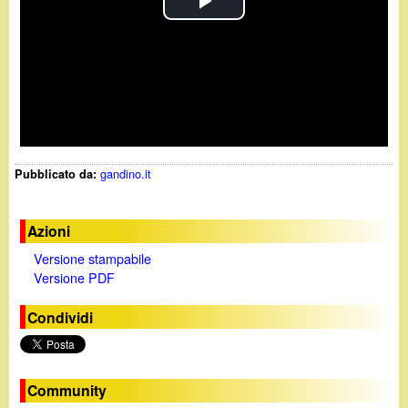
P
l
a
y
gandino.it
Pubblicato da:
V
i
Azioni
Versione stampabile
d
Versione PDF
e
Condividi
o
Community