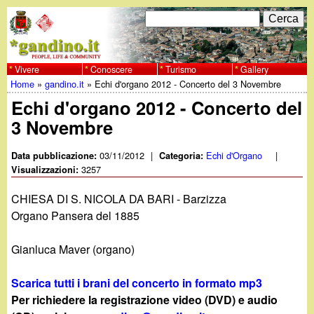
Salta
C
F
e
al
r
o
contenuto
c
Vivere
Conoscere
Turismo
Gallery
w
Home
»
gandino.it
»
Echi d'organo 2012 - Concerto del 3 Novembre
principale
a
r
Tu
Echi d'organo 2012 - Concerto del
w
m
3 Novembre
sei
w
d
qui
03/11/2012
|
Echi d'Organo
|
Data pubblicazione:
Categoria:
i
3257
Visualizzazioni:
.
r
CHIESA DI S. NICOLA DA BARI - Barzizza
g
Organo Pansera del 1885
i
a
c
Gianluca Maver (organo)
e
n
Scarica tutti i brani del concerto in formato mp3
r
Per richiedere la registrazione video (DVD) e audio