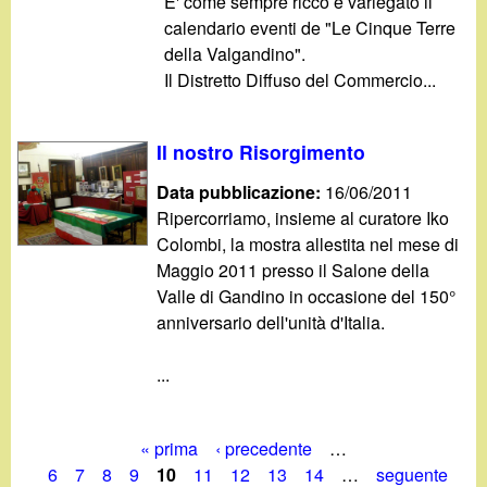
E' come sempre ricco e variegato il
calendario eventi de "Le Cinque Terre
della Valgandino".
Il Distretto Diffuso del Commercio...
Il nostro Risorgimento
Data pubblicazione:
16/06/2011
Ripercorriamo, insieme al curatore Iko
Colombi, la mostra allestita nel mese di
Maggio 2011 presso il Salone della
Valle di Gandino in occasione del 150°
anniversario dell'unità d'Italia.
...
« prima
‹ precedente
…
P
6
7
8
9
10
11
12
13
14
…
seguente