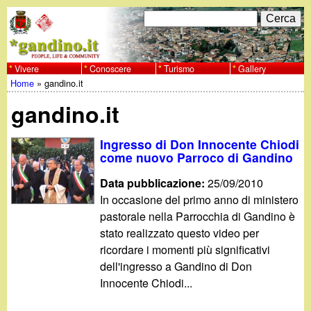
Salta
C
F
e
al
r
o
contenuto
c
Vivere
Conoscere
Turismo
Gallery
w
Home
»
gandino.it
principale
a
r
Tu
w
gandino.it
m
sei
w
d
Ingresso di Don Innocente Chiodi
qui
come nuovo Parroco di Gandino
i
.
Data pubblicazione:
25/09/2010
r
In occasione del primo anno di ministero
g
pastorale nella Parrocchia di Gandino è
i
stato realizzato questo video per
a
c
ricordare i momenti più significativi
dell'ingresso a Gandino di Don
e
n
Innocente Chiodi...
r