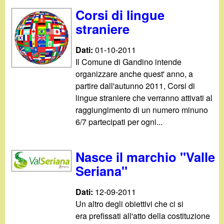
d
c
Corsi di lingue
i
straniere
a
n
Dati:
01-10-2011
Il Comune di Gandino intende
o
organizzare anche quest' anno, a
partire dall'autunno 2011, Corsi di
.
lingue straniere che verranno attivati al
raggiungimento di un numero minuno
i
6/7 partecipati per ogni...
t
Nasce il marchio "Valle
Seriana"
Dati:
12-09-2011
Un altro degli obiettivi che ci si
era prefissati all'atto della costituzione