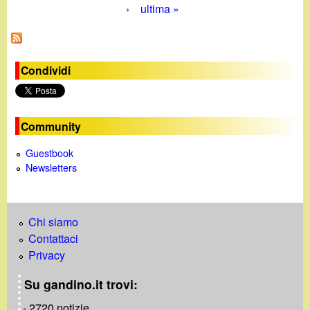
›
ultima »
a
g
i
Condividi
n
e
Community
Guestbook
Newsletters
Chi siamo
Contattaci
Privacy
Su gandino.it trovi:
- 2720 notizie