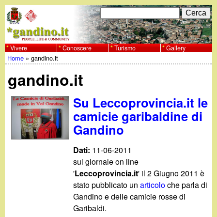
Salta
C
F
e
al
r
o
contenuto
c
Vivere
Conoscere
Turismo
Gallery
w
Home
»
gandino.it
principale
a
r
Tu
w
gandino.it
m
sei
w
d
Su Leccoprovincia.it le
qui
camicie garibaldine di
i
.
Gandino
r
g
Dati:
11-06-2011
i
sul giornale on line
a
c
'
Leccoprovincia.it
' il 2 Giugno 2011 è
stato pubblicato un
articolo
che parla di
e
n
Gandino e delle camicie rosse di
r
Garibaldi.