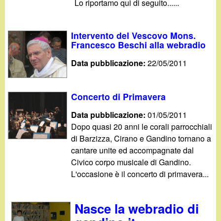
d
Lo riportamo qui di seguito......
c
i
a
Intervento del Vescovo Mons.
n
Francesco Beschi alla webradio
Data pubblicazione:
22/05/2011
o
.
Concerto di Primavera
i
Data pubblicazione:
01/05/2011
Dopo quasi 20 anni le corali parrocchiali
t
di Barzizza, Cirano e Gandino tornano a
cantare unite ed accompagnate dal
Civico corpo musicale di Gandino.
L'occasione è il concerto di primavera...
Nasce la webradio di