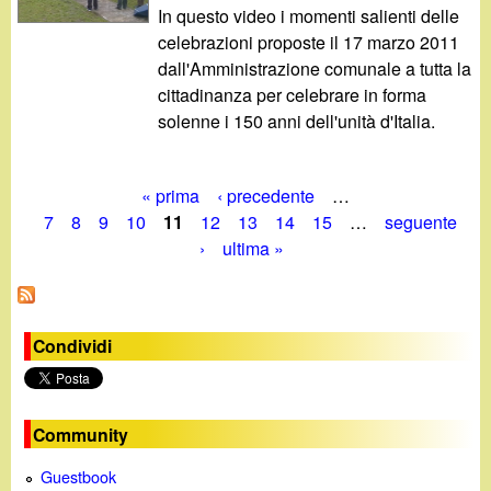
In questo video i momenti salienti delle
celebrazioni proposte il 17 marzo 2011
dall'Amministrazione comunale a tutta la
cittadinanza per celebrare in forma
solenne i 150 anni dell'unità d'Italia.
« prima
‹ precedente
…
P
7
8
9
10
11
12
13
14
15
…
seguente
›
ultima »
a
g
i
Condividi
n
e
Community
Guestbook