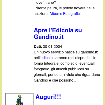
d
loveriniane?
c
Niente paura, le potete trovare nella
i
a
sezione
Albums Fotografici
!
n
Apre l'Edicola su
o
Gandino.it
.
Dati:
30-01-2004
Un nuovo servizio nasce su gandino.it:
i
nell'
edicola
saranno resi disponibili in
forma integrale, completi di eventuali
t
fotografie, gli articoli pubblicati su
giornali, periodici, riviste che riguardano
Gandino e che possono...
Auguri!!!