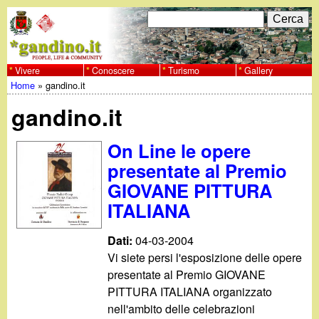
Salta
C
F
e
al
r
o
contenuto
c
Vivere
Conoscere
Turismo
Gallery
w
Home
»
gandino.it
principale
a
r
Tu
w
gandino.it
m
sei
w
d
On Line le opere
qui
presentate al Premio
i
.
GIOVANE PITTURA
r
ITALIANA
g
i
Dati:
04-03-2004
a
c
Vi siete persi l'esposizione delle opere
presentate al Premio GIOVANE
e
n
PITTURA ITALIANA organizzato
r
nell'ambito delle celebrazioni