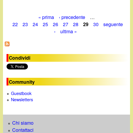
« prima
‹ precedente
…
P
22
23
24
25
26
27
28
29
30
seguente
›
ultima »
a
g
i
Condividi
n
e
Community
Guestbook
Newsletters
Chi siamo
Contattaci