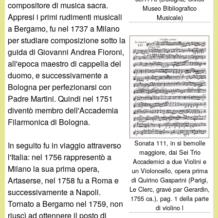
d
compositore di musica sacra.
c
Museo Bibliografico
Appresi i primi rudimenti musicali
Musicale)
i
a
a Bergamo, fu nel 1737 a Milano
per studiare composizione sotto la
n
guida di Giovanni Andrea Fioroni,
all'epoca maestro di cappella del
o
duomo, e successivamente a
Bologna per perfezionarsi con
.
Padre Martini. Quindi nel 1751
diventò membro dell'Accademia
i
Filarmonica di Bologna.
t
Sonata 111, in si bemolle
In seguito fu in viaggio attraverso
maggiore, dai Sei Trio
l'Italia: nel 1756 rappresentò a
Accademici a due Violini e
Milano la sua prima opera,
un Violoncello, opera prima
Artaserse, nel 1758 fu a Roma e
di Quirino Gasparini (Parigi,
Le Clerc, gravé par Gerardin,
successivamente a Napoli.
1755 ca.), pag. 1 della parte
Tornato a Bergamo nel 1759, non
di violino l
riuscì ad ottennere il posto di