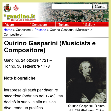
Salta
C
F
e
al
r
o
contenuto
c
Vivere
Conoscere
Turismo
Gallery
w
Home
»
Conoscere
»
Persone
»
Quirino Gasparini (Musicista e
principale
a
r
Tu
Compositore)
w
m
Quirino Gasparini (Musicista e
sei
Compositore)
w
d
qui
i
Gandino, 24 ottobre 1721 –
.
Torino, 30 settembre 1778
r
g
i
Note biografiche
a
c
Intraprese gli studi per divenire
sacerdote (ordinato nel 1745), ma
e
n
dedicò la sua vita alla musica
r
Quirino Gasparini. Dipinto
divenendo un prolifico
del1775 (Bologna, Civico